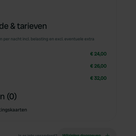
e & tarieven
en per nacht incl. belasting en excl. eventuele extra
€ 24,00
€ 26,00
€ 32,00
n (0)
tingskaarten
Is er iets veranderd?
Wijziging doorgeven