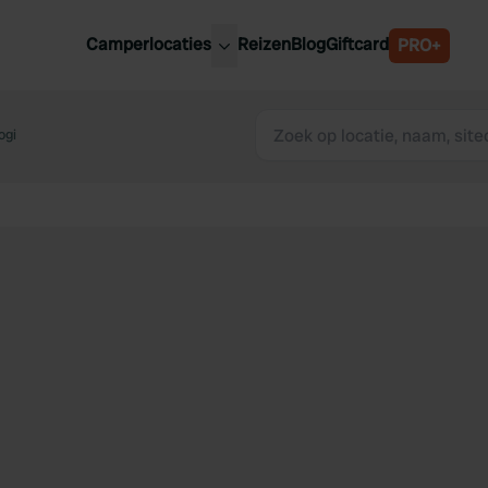
Camperlocaties
Reizen
Blog
Giftcard
PRO+
ste camperplaatsen
België
derland
ogi
Luxemburg
itsland
Oostenrijk
ankrijk
Zweden
lië
Zwitserland
anje