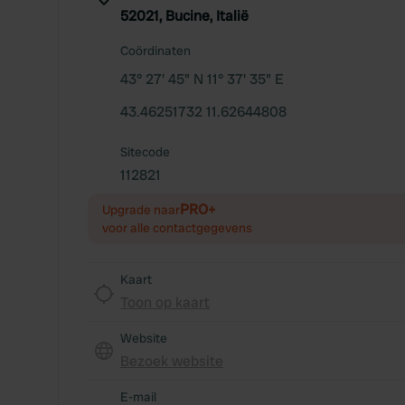
52021, Bucine, Italië
Coördinaten
43° 27' 45" N 11° 37' 35" E
43.46251732 11.62644808
Sitecode
112821
PRO+
Upgrade naar
voor alle contactgegevens
Kaart
Toon op kaart
Website
Bezoek website
E-mail