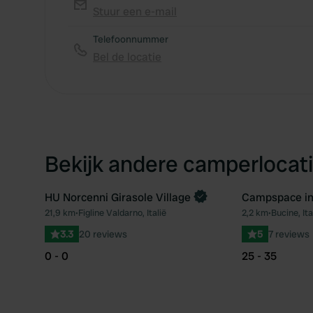
Stuur een e-mail
Telefoonnummer
Bel de locatie
Bekijk andere camperlocati
HU Norcenni Girasole Village
Campspace in
Boek direct
Boek direct
21,9 km
•
Figline Valdarno, Italië
2,2 km
•
Bucine, Ita
Favoriet
3.3
20 reviews
5
7 reviews
0 - 0
25 - 35