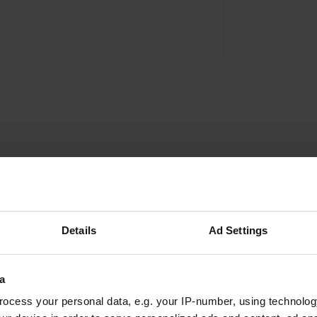
Details
Ad Settings
Blauwvoetje
B
jul. 2025
a
fantastisch mooie plek! veel verscholen plekjes
ocess your personal data, e.g. your IP-number, using technolog
in de natuur om te staan. vooral heel