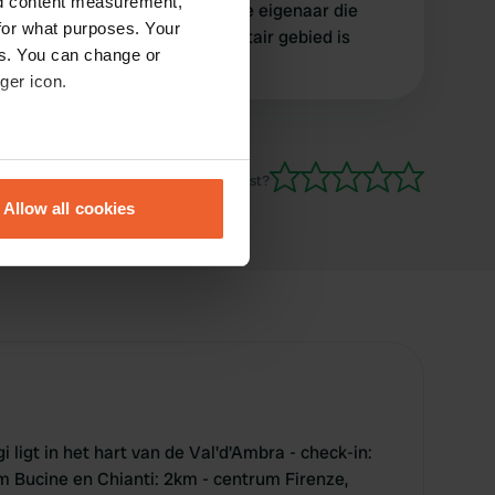
nd content measurement,
is erg heel rustig. Vriendelijke eigenaar die
for what purposes. Your
Engels spreekt. Alles op sanitair gebied is
es. You can change or
aanwezig en netjes.
ger icon.
eral meters
Ben jij hier geweest?
Allow all cookies
ails section
.
se our traffic. We also share
ers who may combine it with
 services.
ligt in het hart van de Val'd'Ambra - check-in:
m Bucine en Chianti: 2km - centrum Firenze,