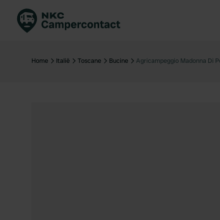
Boek direct
Be
Nederland
Ne
Home
Italië
Toscane
Bucine
Agricampeggio Madonna Di P
Duitsland
Du
Frankrijk
Fr
Italië
Ita
Veilig boeken
Sp
Bekijk alle...