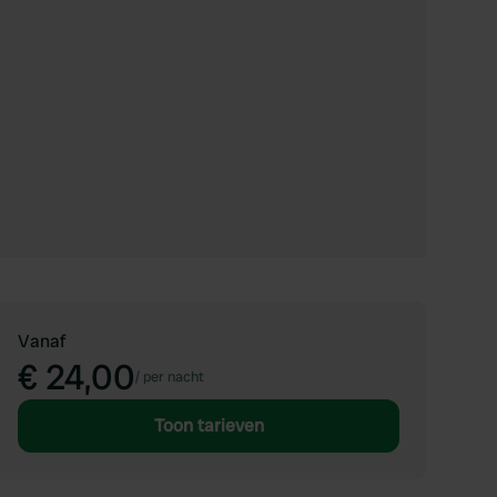
Vanaf
€ 24,00
/
per nacht
Toon tarieven