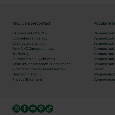
NKC Campercontact
Populaire 
Campercontact PRO+
Camperplaats
Voordelen van de app
Camperplaats
Veelgestelde vragen
Camperplaats
Over NKC Campercontact
Camperplaats
Werken bij
Camperplaats
Aanmelden nieuwsbrief 📧
Camperplaatse
Gebruiksvoorwaarden - Consument
Camperplaat
Algemene boekingsvoorwaarden
Reizen
Herroepingsrecht
Wegenbelast
Privacy Statement
Camperverze