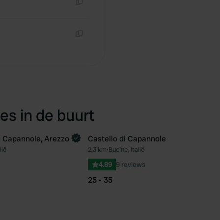
Kopiëren
Kopiëren
es in de buurt
 Capannole, Arezzo
Castello di Capannole
lië
2,3 km
•
Bucine, Italië
Favoriet
Fav
4.89
9 reviews
25 - 35