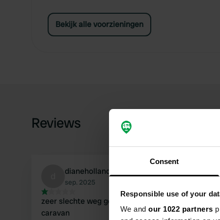
Bekijk alle voorzieningen
Reviews
Consent
dianeholland
d
sep. 2025
Responsible use of your dat
zeer slechte weg geen aanrader voor camper of
We and
our 1022 partners
pr
caravan