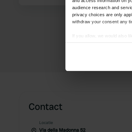
and access information on yo
audience research and servi
privacy choices are only app
withdraw your consent any tim
If you allow, we would also lik
Collect information abou
Identify your device by ac
Find out more about how your
We use cookies to personalis
information about your use of
other information that you’ve
Contact
Locatie
Via della Madonna 52