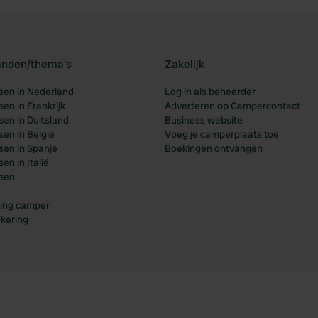
landen/thema's
Zakelijk
en in Nederland
Log in als beheerder
en in Frankrijk
Adverteren op Campercontact
en in Duitsland
Business website
en in België
Voeg je camperplaats toe
en in Spanje
Boekingen ontvangen
n in Italië
sen
ing camper
kering