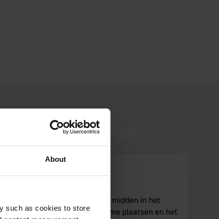
About
DEbusje
D
mei 2025
Magische mooie plek waar je midden in het
y such as cookies to store
Toscaanse landschap zit. Ruime plaatsen en het