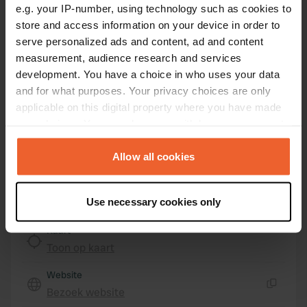
e.g. your IP-number, using technology such as cookies to
Route du Vin 2
Kopiëren
store and access information on your device in order to
5405, Remich, Luxemburg
serve personalized ads and content, ad and content
Coördinaten
measurement, audience research and services
development. You have a choice in who uses your data
49° 32' 21" N 6° 21' 46" E
and for what purposes. Your privacy choices are only
Kopiëren
49.53903 6.36268
applicable on this digital property where you have made
Kopiëren
your choices. You can change or withdraw your consent
Sitecode
any time from the Cookie Declaration or by clicking on
74657
the Privacy trigger icon.
Kopiëren
Allow all cookies
PRO+
Upgrade naar
PRO+
If you allow, we would also like to:
voor alle contactgegevens
Use necessary cookies only
Collect information about your geographical location
which can be accurate to within several meters
Kaart
Identify your device by actively scanning it for
Toon op kaart
specific characteristics (fingerprinting)
Website
Find out more about how your personal data is processed
Bezoek website
and set your preferences in the
details section
.
Kopiëren