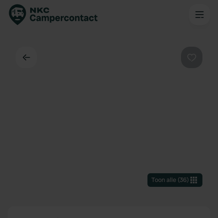
Terug
Favorie
Toon alle
(
36
)