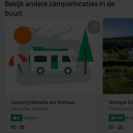
Bekijk andere camperlocaties in de
buurt
Favoriet
Camping Mosella am Rothaus
Weingut Ed
0,8 km
•
Perl, Duitsland
3 km
•
Palzem, 
0
reviews
4.19
16 r
15 - 25
15 - 25