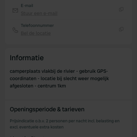
E-mail
We use cookies to personalise content and ads, to
Stuur een e-mail
Kopiëren
provide social media features and to analyse our traffic.
We also share information about your use of our site with
Telefoonnummer
our social media, advertising and analytics partners who
Bel de locatie
Kopiëren
may combine it with other information that you’ve
provided to them or that they’ve collected from your use
of their services.
Informatie
camperplaats vlakbij de rivier - gebruik GPS-
coordinaten - locatie bij slecht weer mogelijk
afgesloten - centrum 1km
Openingsperiode & tarieven
Prijsindicatie o.b.v. 2 personen per nacht incl. belasting en
excl. eventuele extra kosten