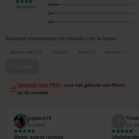
3
98 reviews
2
1
Selecteer onderwerpen om reviews over te lezen:
Aan de rivier
(26)
Stad
(20)
Ruim
(16)
Sanitair
(15)
Toon meer
Upgrade naar PRO+
voor het gebruik van filters
op de reviews
juppeck74
Tinek
T
jul. 2026
jun. 2
Mooie, aparte ruimtes
Uitstekende