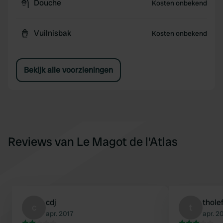
Douche
Kosten onbekend
Vuilnisbak
Kosten onbekend
Bekijk alle voorzieningen
Reviews van Le Magot de l'Atlas
cdj
thole
c
t
apr. 2017
apr. 2