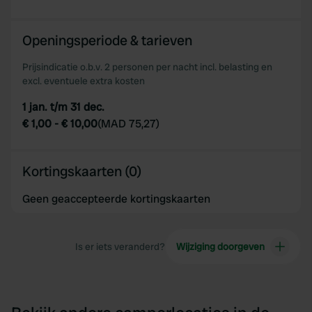
provided to them or that they’ve collected from your use
of their services.
Openingsperiode & tarieven
Prijsindicatie o.b.v. 2 personen per nacht incl. belasting en
excl. eventuele extra kosten
1 jan. t/m 31 dec.
€ 1,00
-
€ 10,00
(
MAD 75,27
)
Kortingskaarten (0)
Geen geaccepteerde kortingskaarten
Is er iets veranderd?
Wijziging doorgeven