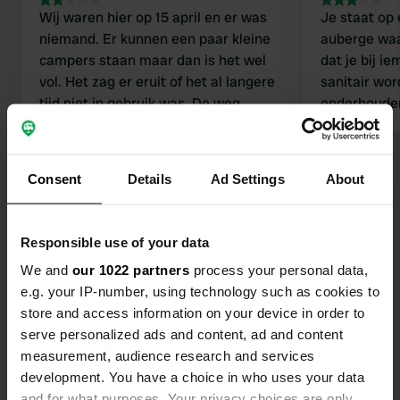
Wij waren hier op 15 april en er was
Je staat op
niemand. Er kunnen een paar kleine
auberge waa
campers staan maar dan is het wel
dat je bij i
vol. Het zag er eruit of het al langere
sanitair wor
tijd niet in gebruik was. De weg
onderhouden
ernaar toe was het eerste stuk
met elektra
prachtig en daarna werd het slechter
wandelmogelijkhede
vanwege verbreding van de weg over
het dorp Aïn
Consent
Details
Ad Settings
About
meer dan 10km. Zeer slecht wegdek.
gelegen.
Beter even wachten tot de weg klaar
is. Als de eigenaar er dan tenminste
Contact
Responsible use of your data
wel is
We and
our 1022 partners
process your personal data,
Locatie
e.g. your IP-number, using technology such as cookies to
-, Ain Leuh, Marokko
Kopiëren
store and access information on your device in order to
serve personalized ads and content, ad and content
Coördinaten
measurement, audience research and services
33° 18' 22" N 5° 20' 5" W
development. You have a choice in who uses your data
Kopiëren
and for what purposes. Your privacy choices are only