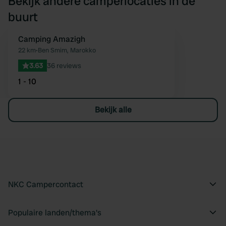
Bekijk andere camperlocaties in de
buurt
Camping Amazigh
Favoriet
22 km
•
Ben Smim, Marokko
3.63
36 reviews
1 - 10
Bekijk alle
NKC Campercontact
Populaire landen/thema's