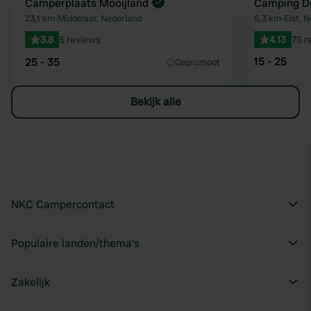
Boek direct
Camperplaats Mooijland
Camping De
Favoriet
23,1 km
•
Middelaar, Nederland
5,3 km
•
Elst, 
3.8
5 reviews
4.13
79 r
15 - 25
25 - 35
Gepromoot
Bekijk alle
NKC Campercontact
Populaire landen/thema's
Zakelijk