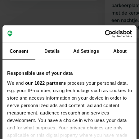
parkeerplaats en niet in het 
met de kers
een nachtje.
Goede douch
Bekijk alle 58 reviews
Consent
Details
Ad Settings
About
Ben jij hier geweest?
Responsible use of your data
We and
our 1022 partners
process your personal data,
e.g. your IP-number, using technology such as cookies to
store and access information on your device in order to
serve personalized ads and content, ad and content
measurement, audience research and services
Contact
development. You have a choice in who uses your data
and for what purposes. Your privacy choices are only
Locatie
applicable on this digital property where you have made