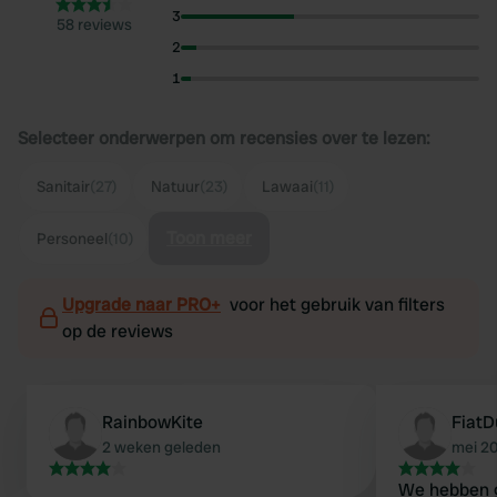
3
58 reviews
2
1
Selecteer onderwerpen om recensies over te lezen:
Sanitair
(27)
Natuur
(23)
Lawaai
(11)
Toon meer
Personeel
(10)
Upgrade naar PRO+
voor het gebruik van filters
op de reviews
RainbowKite
FiatD
2 weken geleden
mei 2
We hebben 