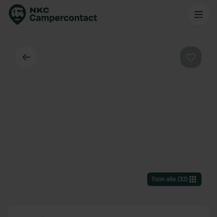
Terug
Favorie
Toon alle
(
33
)