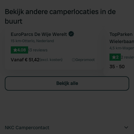
Bekijk andere camperlocaties in de
buurt
Boek direct
EuroParcs De Wije Werelt
TopParken 
Favoriet
15 km
•
Otterlo, Nederland
Wielerbaa
4,5 km
•
Wageni
4.08
13 reviews
2
2 revi
Vanaf € 51,42
(excl. kosten)
Gepromoot
35 - 50
Bekijk alle
NKC Campercontact