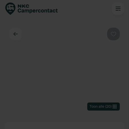
Terug
Favorie
Toon alle
(
20
)