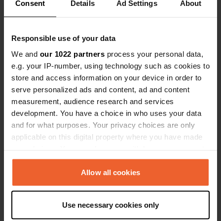
Consent
Details
Ad Settings
About
Ben jij hier geweest?
Responsible use of your data
We and
our 1022 partners
process your personal data,
e.g. your IP-number, using technology such as cookies to
store and access information on your device in order to
Contact
serve personalized ads and content, ad and content
measurement, audience research and services
development. You have a choice in who uses your data
Locatie
and for what purposes. Your privacy choices are only
Steenkuil
Kopiëren
applicable on this digital property where you have made
6666, Heteren, Nederland
your choices. You can change or withdraw your consent
Coördinaten
any time from the Cookie Declaration or by clicking on
51° 57' 16" N 5° 43' 51" E
the Privacy trigger icon.
Allow all cookies
Kopiëren
51.95449 5.73094
If you allow, we would also like to:
Kopiëren
Use necessary cookies only
Collect information about your geographical location
Sitecode