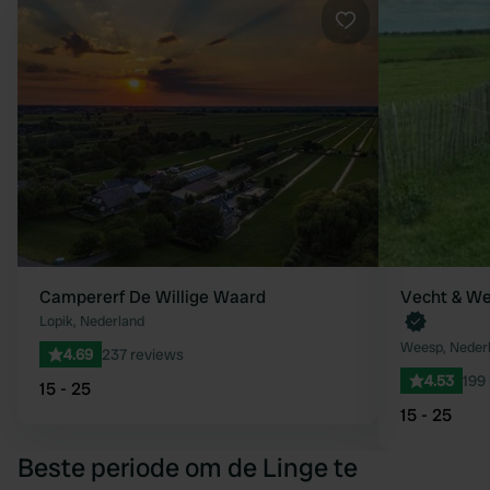
Favoriet
Campererf De Willige Waard
Vecht & We
Lopik, Nederland
Weesp, Neder
4.69
237 reviews
4.53
199
15 - 25
15 - 25
Beste periode om de Linge te