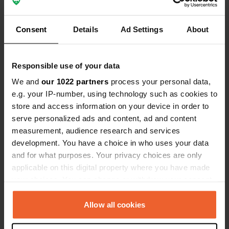
Bezienswaardigheden aan de
Loosdrechtse Plassen
Consent
Details
Ad Settings
About
Als jij de Loosdrechtse Plassen bezoekt met je camper,
zijn er een aantal bezienswaardigheden die je zeker niet
Responsible use of your data
mag missen. Geniet van het uitzicht vanaf de vele
visstekken aan de oevers of huur een fluisterboot om de
We and
our 1022 partners
process your personal data,
prachtige natuur vanaf het water te verkennen.
e.g. your IP-number, using technology such as cookies to
Misschien vang jij wel een glimp op van de vele
store and access information on your device in order to
vogelsoorten die in dit gebied te vinden zijn. Voor
serve personalized ads and content, ad and content
liefhebbers van geschiedenis is er het Plassenschap, met
measurement, audience research and services
haar rijkdom aan historische schepen. Ook kun je het
development. You have a choice in who uses your data
kasteel Sypesteyn bezoeken, een verrassend groen
and for what purposes. Your privacy choices are only
idyllisch plekje midden in de Loosdrechtse Plassen. Als je
applicable on this digital property where you have made
een cultuurliefhebber bent, ga dan zeker naar het
your choices. You can change or withdraw your consent
Nederlands Instituut voor Beeld en Geluid. Je ziet, op de
any time from the Cookie Declaration or by clicking on
camperplaats in Loosdrechtse Plassen vervelen is geen
the Privacy trigger icon.
Allow all cookies
optie!
If you allow, we would also like to: