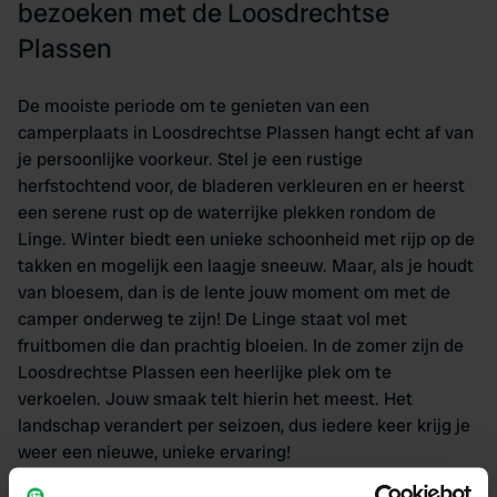
bezoeken met de Loosdrechtse
Plassen
De mooiste periode om te genieten van een
camperplaats in Loosdrechtse Plassen hangt echt af van
je persoonlijke voorkeur. Stel je een rustige
herfstochtend voor, de bladeren verkleuren en er heerst
een serene rust op de waterrijke plekken rondom de
Linge. Winter biedt een unieke schoonheid met rijp op de
takken en mogelijk een laagje sneeuw. Maar, als je houdt
van bloesem, dan is de lente jouw moment om met de
camper onderweg te zijn! De Linge staat vol met
fruitbomen die dan prachtig bloeien. In de zomer zijn de
Loosdrechtse Plassen een heerlijke plek om te
verkoelen. Jouw smaak telt hierin het meest. Het
landschap verandert per seizoen, dus iedere keer krijg je
weer een nieuwe, unieke ervaring!