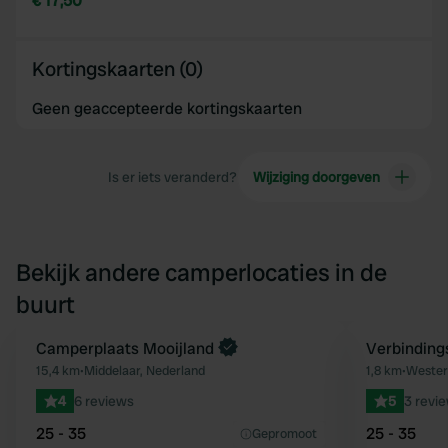
€ 17,50
Kortingskaarten (0)
Geen geaccepteerde kortingskaarten
Is er iets veranderd?
Wijziging doorgeven
Bekijk andere camperlocaties in de
buurt
Boek direct
Camperplaats Mooijland
Boek direct
Verbinding
Favoriet
15,4 km
•
Middelaar, Nederland
1,8 km
•
Wester
4
6 reviews
5
3 revi
25 - 35
25 - 35
Gepromoot