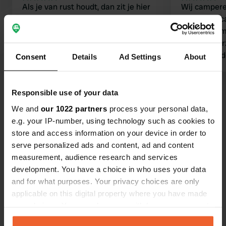
Als je van rust houdt, dan zit je hier
Wij campere
op de juiste plek. Was leuk om hier te
Fijn dat er 
staan mooi om te fietsen wandelen ,
deze bij ko
tot volgende keer Luc x Renny ￼￼￼
ligging, voo
en voldoend
Consent
Details
Ad Settings
About
fietsen,wan
hebben hier
Bekijk alle 54 reviews
komen zeker
Responsible use of your data
perfecte ca
We and
our 1022 partners
process your personal data,
e.g. your IP-number, using technology such as cookies to
Ben jij hier geweest?
store and access information on your device in order to
serve personalized ads and content, ad and content
measurement, audience research and services
development. You have a choice in who uses your data
and for what purposes. Your privacy choices are only
applicable on this digital property where you have made
Contact
your choices. You can change or withdraw your consent
any time from the Cookie Declaration or by clicking on
Locatie