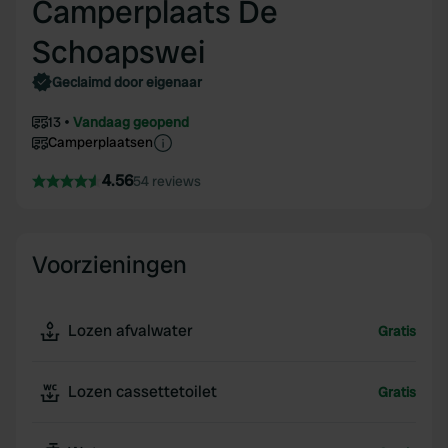
Camperplaats De
Schoapswei
Geclaimd door eigenaar
13
Vandaag geopend
Camperplaatsen
4.56
54 reviews
Voorzieningen
Lozen afvalwater
Gratis
Lozen cassettetoilet
Gratis