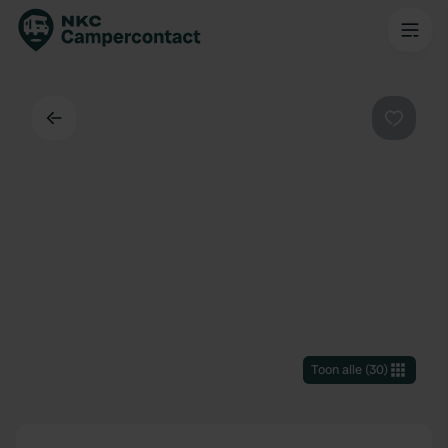
Terug
Favorie
Toon alle
(
30
)