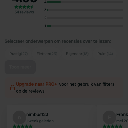
4
3
54 reviews
2
1
Selecteer onderwerpen om recensies over te lezen:
Rustig
(27)
Fietsen
(23)
Eigenaar
(18)
Ruim
(14)
Toon meer
Upgrade naar PRO+
voor het gebruik van filters
op de reviews
nimbus123
Frank
n
F
1 week geleden
mei 2