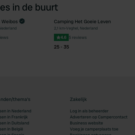
es in de buurt
 Weibos
Camping Het Goeie Leven
 Nederland
2,1 km
•
Veghel, Nederland
Favoriet
Fav
views
4.6
5 reviews
25 - 35
landen/thema's
Zakelijk
en in Nederland
Log in als beheerder
en in Frankrijk
Adverteren op Campercontact
en in Duitsland
Business website
en in België
Voeg je camperplaats toe