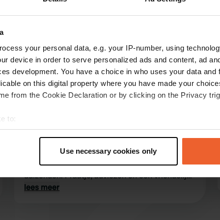
Toon meer
44)
a
ocess your personal data, e.g. your IP-number, using technolog
s op de reviews
ur device in order to serve personalized ads and content, ad a
ces development. You have a choice in who uses your data and 
licable on this digital property where you have made your choic
e from the Cookie Declaration or by clicking on the Privacy trig
Snoebelbus
S
4 dagen geleden
e to:
Net terug van de Landingshoeve. Wat een
t your geographical location which can be accurate to within sev
mooie, rustige camperplaats. Lekker in het
tively scanning it for specific characteristics (fingerprinting)
groen. Sanitaire voorzieningen om door een
Use necessary cookies only
 personal data is processed and set your preferences in the
det
ringetje te halen. Eigenaar is er een uit
duizenden. Praatje, adviezen en een vriendelijk
e content and ads, to provide social media features and to analy
woord. Zeker zullen we hier nog eens landen ;-).
lees meer
 our site with our social media, advertising and analytics partn
 provided to them or that they’ve collected from your use of their