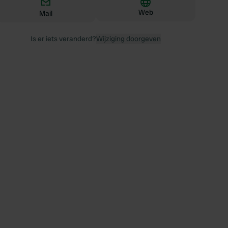
Web
Mail
Is er iets veranderd?
Wijziging doorgeven