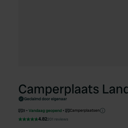
Camperplaats Lan
Geclaimd door eigenaar
Camperplaatsen
9
Vandaag geopend
4.82
201 reviews