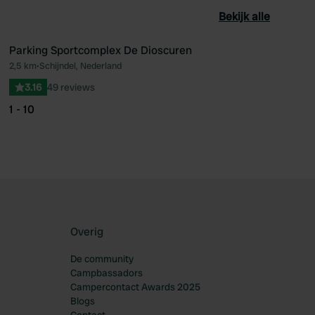
Bekijk alle
Parking Sportcomplex De Dioscuren
2,5 km
•
Schijndel, Nederland
oriet
Favoriet
3.16
49 reviews
1 - 10
Overig
De community
Campbassadors
Campercontact Awards 2025
Blogs