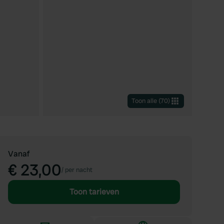
Toon alle
(
70
)
Vanaf
€ 23,00
/
per nacht
Toon tarieven