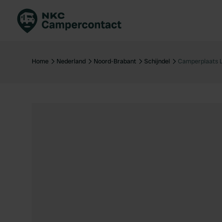
Boek direct
Be
Nederland
Ne
Home
Nederland
Noord-Brabant
Schijndel
Camperplaats 
Duitsland
Du
Frankrijk
Fr
Italië
Ita
Veilig boeken
Sp
Bekijk alle...