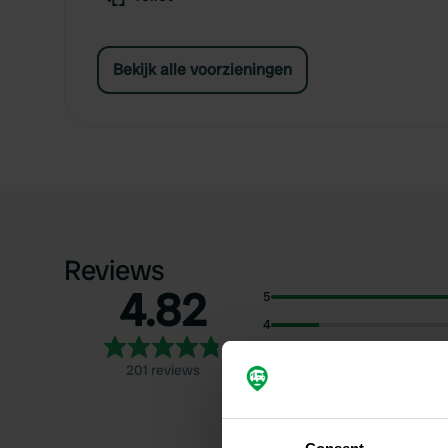
Bekijk alle voorzieningen
Reviews
4.82
5
4
3
201 reviews
2
1