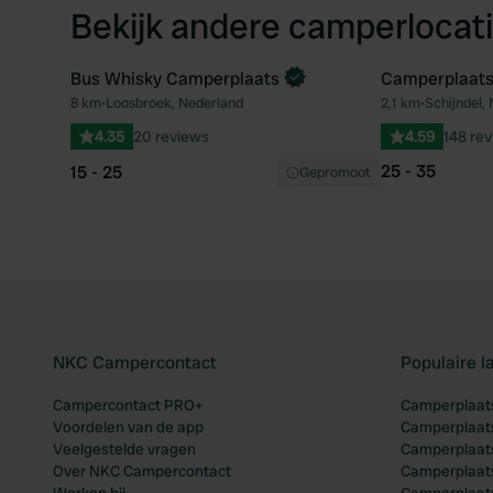
Bekijk andere camperlocati
Bus Whisky Camperplaats
Camperplaats
Boek direct
8 km
•
Loosbroek, Nederland
2,1 km
•
Schijndel,
Favoriet
4.35
20 reviews
4.59
148 re
25 - 35
15 - 25
Gepromoot
NKC Campercontact
Populaire 
Campercontact PRO+
Camperplaats
Voordelen van de app
Camperplaats
Veelgestelde vragen
Camperplaats
Over NKC Campercontact
Camperplaats