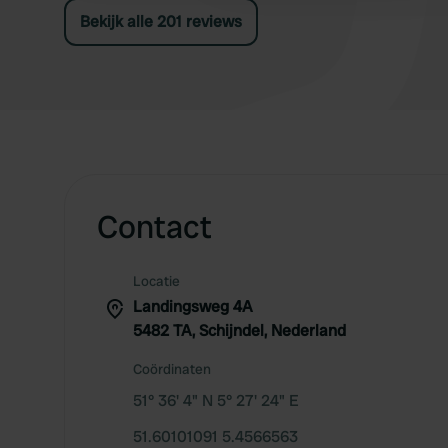
met kampeer winkel de Wit in Schijndel
Bekijk alle 201 reviews
(loopafstand). We komen zeker nog een keer
terug😄👍🏻
Contact
Locatie
Landingsweg 4A
5482 TA, Schijndel, Nederland
Coördinaten
51° 36' 4" N 5° 27' 24" E
51.60101091 5.4566563