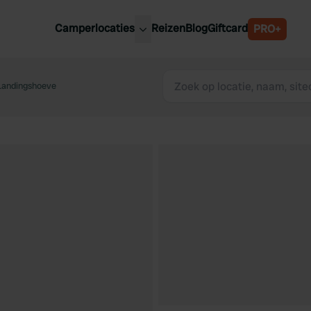
Camperlocaties
Reizen
Blog
Giftcard
PRO+
ste camperplaatsen
België
derland
Landingshoeve
Luxemburg
itsland
Oostenrijk
ankrijk
Zweden
lië
Zwitserland
anje