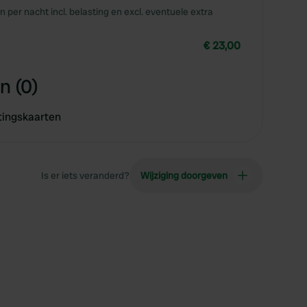
en per nacht incl. belasting en excl. eventuele extra
€ 23,00
n (0)
tingskaarten
Is er iets veranderd?
Wijziging doorgeven