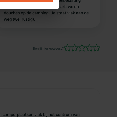
januari 8,50 en 2 euro toeristenbelasting
oftewel 10,50. Stroom gaat apart. wc en
se our traffic. We also share
douches op de camping. Je staat vlak aan de
ers who may combine it with
weg (wel rustig).
 services.
Ben jij hier geweest?
n camperplaatsen vlak bij het centrum van