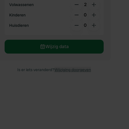
2
Volwassenen
0
Kinderen
0
Huisdieren
Wijzig data
Is er iets veranderd?
Wijziging doorgeven