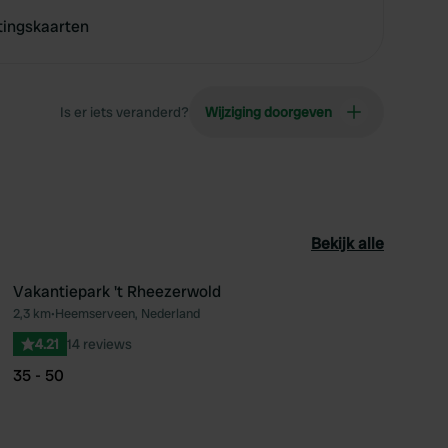
tingskaarten
Is er iets veranderd?
Wijziging doorgeven
Bekijk alle
Vakantiepark 't Rheezerwold
2,3 km
•
Heemserveen, Nederland
oriet
Favoriet
4.21
14 reviews
35 - 50