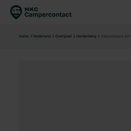
Boek direct
Be
Nederland
Ne
Home
Nederland
Overijssel
Hardenberg
Vakantiepark De K
Duitsland
Du
Frankrijk
Fr
Italië
Ita
Veilig boeken
Sp
Bekijk alle...