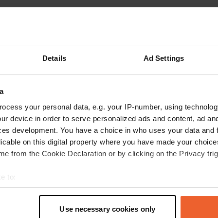
Details
Ad Settings
a
ocess your personal data, e.g. your IP-number, using technolog
ur device in order to serve personalized ads and content, ad a
ces development. You have a choice in who uses your data and 
licable on this digital property where you have made your choic
e from the Cookie Declaration or by clicking on the Privacy trig
Jan-Tripper
e to:
J
jun. 2020
t your geographical location which can be accurate to within sev
tively scanning it for specific characteristics (fingerprinting)
mooie camping met alle voorzieningen voor een
Use necessary cookies only
 personal data is processed and set your preferences in the
det