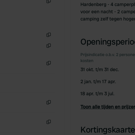
Hardenberg - 4 camperpla
Kopiëren
voor een nacht - 2 camp
camping zelf tegen hoge
Openingsperiod
Kopiëren
Kopiëren
Prijsindicatie o.b.v. 2 person
kosten
31 okt. t/m 31 dec.
Kopiëren
2 jan. t/m 17 apr.
18 apr. t/m 3 jul.
Toon alle tijden en prijze
Kopiëren
Kortingskaarte
Kopiëren