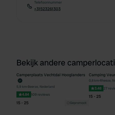
Telefoonnummer
+31523261303
Bekijk andere camperlocati
Camperplaats Vechtdal Hooglanders
Camping Veur
0,8 km
•
Rheeze, N
Favoriet
5,9 km
•
Beerze, Nederland
3.48
27 rev
4.84
109 reviews
15 - 25
15 - 25
Gepromoot