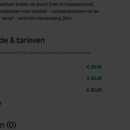
atsen buiten de poort [niet in hoogseizoen]
erplaatsen met sanitair - camperplaatsen op de
r tarief - centrum Hardenberg 2km.
e & tarieven
en per nacht incl. belasting en excl. eventuele extra
€ 28,45
€ 28,45
€ 30,85
n
n (0)