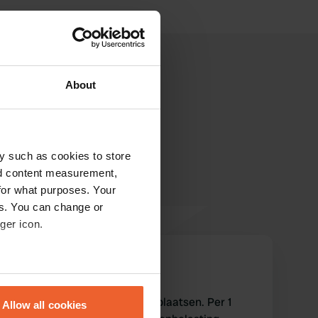
About
y such as cookies to store
nd content measurement,
for what purposes. Your
es. You can change or
ger icon.
Microsoft-code
M
nov. 2018
eral meters
Voor de camping gestaan, 4 plaatsen. Per 1
Allow all cookies
ails section
.