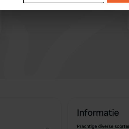
camperaar. zondag gesloten.
e content and ads, to provide social media features and to analy
 our site with our social media, advertising and analytics partn
 provided to them or that they’ve collected from your use of their
Informatie
Prachtige diverse soorte