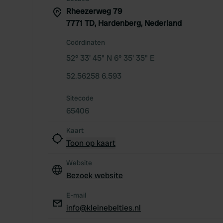
Rheezerweg 79
7771 TD, Hardenberg, Nederland
Coördinaten
52° 33' 45" N 6° 35' 35" E
52.56258 6.593
Sitecode
65406
Kaart
Toon op kaart
Website
Bezoek website
E-mail
info@kleinebelties.nl