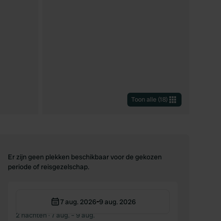
Toon alle
(
18
)
Er zijn geen plekken beschikbaar voor de gekozen
periode of reisgezelschap.
-
7 aug. 2026
9 aug. 2026
2 nachten
· 7 aug. – 9 aug.