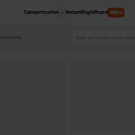
Camperlocaties
Reizen
Blog
Giftcard
PRO+
ste camperplaatsen
België
derland
leine Belties
Luxemburg
itsland
Oostenrijk
ankrijk
Zweden
lië
Zwitserland
anje