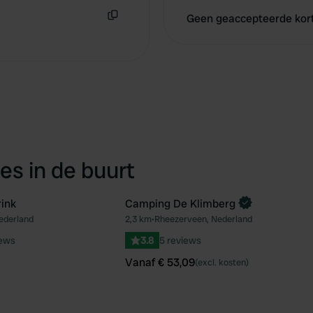
Geen geaccepteerde kor
Kopiëren
es in de buurt
ink
Camping De Klimberg
Boek direct
ederland
2,3 km
•
Rheezerveen, Nederland
Favoriet
Fav
iews
3.8
5 reviews
Vanaf € 53,09
(excl. kosten)