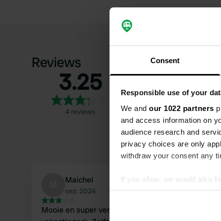
Reviews
Consent
3.25
5
4
Responsible use of your dat
3
We and
our 1022 partners
pr
4 reviews
2
and access information on yo
1
audience research and servi
privacy choices are only app
withdraw your consent any tim
Maichel
If you allow, we would also lik
M
sep. 2024
Collect information abou
Identify your device by ac
Mooie en super verzorgde camping/
Find out more about how your