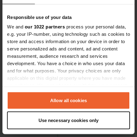
Bezienswaardigheden in Losser
Responsible use of your data
We and
our 1022 partners
process your personal data,
Ben je klaar om de historische charme te ontdekken die
e.g. your IP-number, using technology such as cookies to
Losser met z'n schitterende omgeving te bieden heeft?
store and access information on your device in order to
Als je de camperplaats in Losser aandoet, is het
serve personalized ads and content, ad and content
Fasciniumpark een absolute aanrader. Waan je in
measurement, audience research and services
verschillende werelden met de unieke thematuinen. Of
development. You have a choice in who uses your data
bezoek 't Kwekkeveld, een educatief natuurterrein waar
and for what purposes. Your privacy choices are only
je zelfs zeldzame stinsenplanten kan bewonderen. Als je
applicable on this digital property where you have made
meer voor cultuur bent, kun je een bezoek brengen aan
your choices. You can change or withdraw your consent
het steenfabriekmuseum 'De Werklust', een historisch
any time from the Cookie Declaration or by clicking on
monument dat je een uitgebreide kijk geeft op de
the Privacy trigger icon.
Allow all cookies
industriële geschiedenis van het gebied. Losser heeft
ook een aantal boeiende wandelroutes om verder de
If you allow, we would also like to:
omgeving te verkennen.
Use necessary cookies only
Collect information about your geographical location
which can be accurate to within several meters