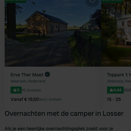
Favoriet
Erve Ther Maet
Toppark ’t 
Weerselo, Nederland
Oldenzaal, Ne
5
10 reviews
4.44
306
Vanaf € 19,50
15 - 25
(excl. kosten)
Overnachten met de camper in Losser
Als je een heerlijke overnachtingsplek zoekt voor je