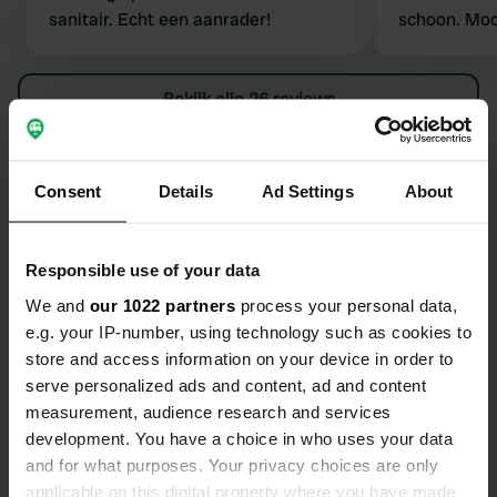
sanitair. Echt een aanrader!
schoon. Mooie omgeving om te
fietsen. Wij
gefietst i.v
Bekijk alle 26 reviews
graden. Super vriendelijke eigenaar
die alles go
met boeken 
Ben jij hier geweest?
een jeu de b
Consent
Details
Ad Settings
About
ruimte. wij
terug. H en 
Responsible use of your data
We and
our 1022 partners
process your personal data,
Contact
e.g. your IP-number, using technology such as cookies to
store and access information on your device in order to
serve personalized ads and content, ad and content
Locatie
measurement, audience research and services
Raamsweg 23
Kopiëren
development. You have a choice in who uses your data
8106 RH, Mariënheem, Nederland
and for what purposes. Your privacy choices are only
Coördinaten
applicable on this digital property where you have made