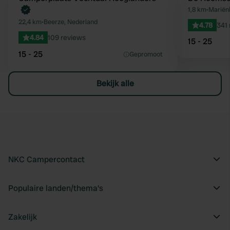
Favoriet
1,8 km
•
Mariën
22,4 km
•
Beerze, Nederland
4.78
341
4.84
109 reviews
15 - 25
15 - 25
Gepromoot
Bekijk alle
NKC Campercontact
Populaire landen/thema's
Zakelijk