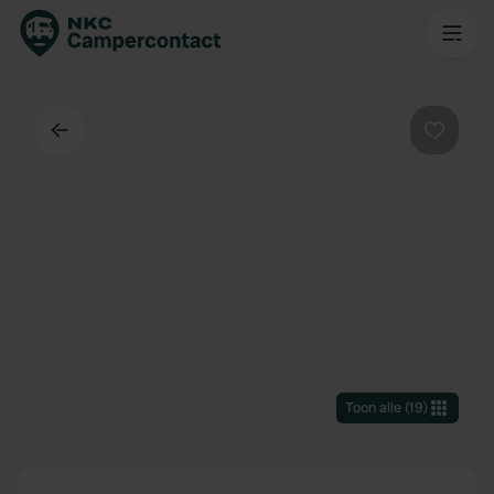
Terug
Favorie
Toon alle
(
19
)