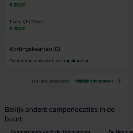
€ 29,00
1 sep. t/m 2 nov.
€ 28,00
Kortingskaarten (0)
Geen geaccepteerde kortingskaarten
Is er iets veranderd?
Wijziging doorgeven
Bekijk andere camperlocaties in de
buurt
Camperplaats Vechtdal Hooglanders
De Heemse