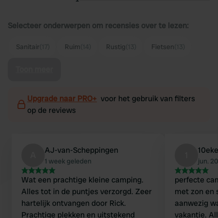
Selecteer onderwerpen om recensies over te lezen:
Sanitair
(17)
Ruim
(14)
Rustig
(13)
Fietsen
(13)
Toon meer
Upgrade naar PRO+
voor het gebruik van filters
op de reviews
AJ-van-Scheppingen
10ek
A
1
1 week geleden
jun. 2
Wat een prachtige kleine camping.
perfecte ca
Alles tot in de puntjes verzorgd. Zeer
met zon en 
hartelijk ontvangen door Rick.
aanwezig wat
Prachtige plekken en uitstekend
vakantie. A