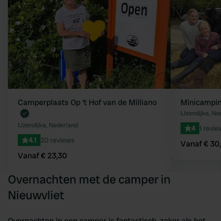
Camperplaats Op ‘t Hof van de Milliano
Minicampin
IJzendijke, Ne
IJzendijke, Nederland
4
1 revie
4.1
20 reviews
Vanaf € 30
Vanaf € 23,30
Overnachten met de camper in
Nieuwvliet
Overnachten in een camper is fantastisch, zeker als het