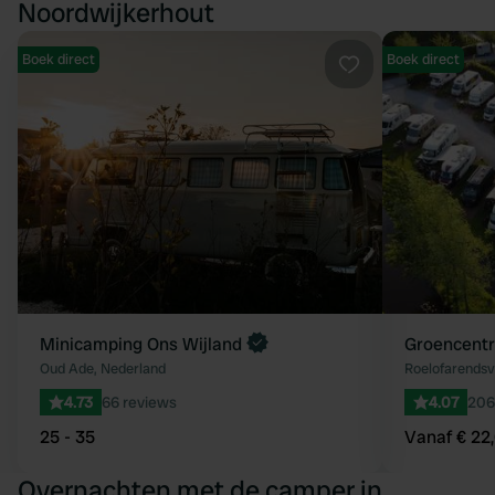
Noordwijkerhout
Boek direct
Boek direct
Favoriet
Minicamping Ons Wijland
Groencent
Oud Ade, Nederland
Roelofarendsv
4.73
66 reviews
4.07
206
25 - 35
Vanaf € 22
Overnachten met de camper in