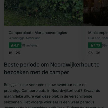
Camperplaats Mariahoeve-logies
Minicampin
Woubrugge, Nederland
Oud Ade, Nede
4.71
78 reviews
4.73
66 
15 - 25
25 - 35
Beste periode om Noordwijkerhout te
bezoeken met de camper
Ben jij al klaar voor een nieuw avontuur naar de
prachtige Camperplaats in Noordwijkerhout? Ervaar de
magnifieke allure van deze plek in de verschillende
seizoenen. Het vroege voorjaar is een waar paradijs
wanneer de bollenvelden ontluiken. Tijdens de zomer kun