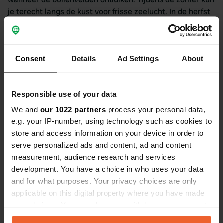
je terecht langs de kust voor frisse zeelucht. In de herfst
kun je de veranderende schoonheid van de natuur
bewonderen met de kleurrijke bladeren. Terwijl de winter
het pittoreske landschap bedekt met een laagje ijs en
Consent
Details
Ad Settings
About
zorgt voor een serene, winters schoonheidsuitstraling.
Waar wacht je nog op? Pak je camper en trek erop uit
naar Noordwijkerhout!
Responsible use of your data
Bezienswaardigheden in
We and
our 1022 partners
process your personal data,
Noordwijkerhout
e.g. your IP-number, using technology such as cookies to
store and access information on your device in order to
serve personalized ads and content, ad and content
Als je van plan bent om met je camper een bezoek te
measurement, audience research and services
brengen aan Noordwijkerhout, zijn er tal van
development. You have a choice in who uses your data
bezienswaardigheden die je niet mag missen. Je vindt er
and for what purposes. Your privacy choices are only
net om de hoek van elke camperplaats prachtige locaties
applicable on this digital property where you have made
zoals het mooie Landgoed in de Hout, waar je de oude
your choices. You can change or withdraw your consent
bollenschuren en historische landhuizen kunt
any time from the Cookie Declaration or by clicking on
bewonderen. Of breng een bezoek aan de