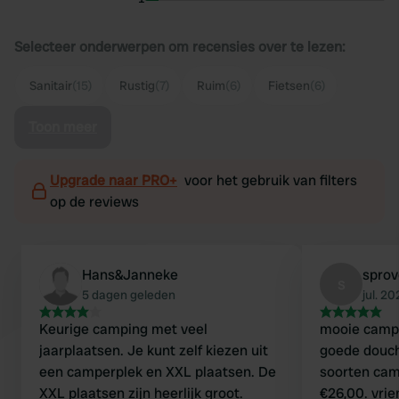
Selecteer onderwerpen om recensies over te lezen:
Sanitair
(15)
Rustig
(7)
Ruim
(6)
Fietsen
(6)
Toon meer
Upgrade naar PRO+
voor het gebruik van filters
op de reviews
Hans&Janneke
sprov
s
5 dagen geleden
jul. 2
Keurige camping met veel
mooie campi
jaarplaatsen. Je kunt zelf kiezen uit
goede douch
een camperplek en XXL plaatsen. De
soorten cam
XXL plaatsen zijn heerlijk groot.
€26,00. vri