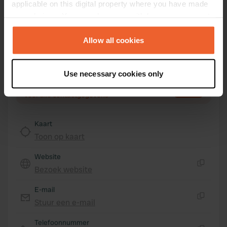
applicable on this digital property where you have made
51° 43' 22" N 4° 13' 54" E
your choices. You can change or withdraw your consent
Kopiëren
any time from the Cookie Declaration or by clicking on
51.72273 4.23158
Kopiëren
the Privacy trigger icon.
Allow all cookies
Sitecode
If you allow, we would also like to:
25889
Kopiëren
Use necessary cookies only
Collect information about your geographical location
PRO+
Upgrade naar
PRO+
which can be accurate to within several meters
voor alle contactgegevens
Identify your device by actively scanning it for
specific characteristics (fingerprinting)
Kaart
Find out more about how your personal data is processed
Toon op kaart
and set your preferences in the
details section
.
Website
We use cookies to personalise content and ads, to
Bezoek website
Kopiëren
provide social media features and to analyse our traffic.
E-mail
We also share information about your use of our site with
Stuur een e-mail
our social media, advertising and analytics partners who
Kopiëren
may combine it with other information that you’ve
Telefoonnummer
provided to them or that they’ve collected from your use