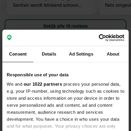
Sanitair wordt blinkend schoon
fiets omgev
gehouden. Het is een aardig stukje
lopen naar het sanitair en de
containers. Staan geen prullenbakken
Bekijk alle 18 reviews
op het terrein. Afvoer grijs niet
ontdekt. Dat hebben we maar met
Ben jij hier geweest?
emmertje naar een put gebracht.
Alleen betaalde WiFi. Neem “groen”
Consent
Details
Ad Settings
About
wc-spul mee! (Verplicht). Vertrektijd
tot 11.00 uur
Responsible use of your data
We and
our 1022 partners
process your personal data,
Contact
e.g. your IP-number, using technology such as cookies to
store and access information on your device in order to
Locatie
serve personalized ads and content, ad and content
Oostmoerse Scheidweg 2
Kopiëren
measurement, audience research and services
3243 LD, Stad aan 't Haringvliet, Nederland
development. You have a choice in who uses your data
and for what purposes. Your privacy choices are only
Coördinaten