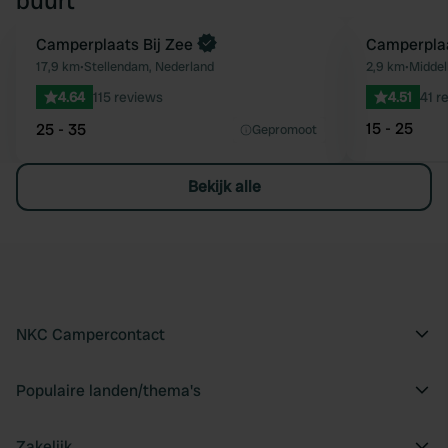
buurt
Camperplaats Bij Zee
Camperplaa
Favoriet
17,9 km
•
Stellendam, Nederland
2,9 km
•
Middel
4.64
115 reviews
4.51
41 r
15 - 25
25 - 35
Gepromoot
Bekijk alle
NKC Campercontact
Populaire landen/thema's
Zakelijk