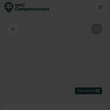
Terug
Favorie
Toon alle
(
16
)