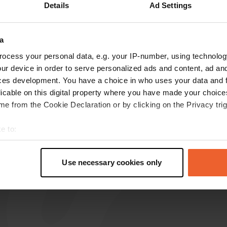
Details
Ad Settings
s op de reviews
a
ocess your personal data, e.g. your IP-number, using technolog
Skobberdebonk
S
ur device in order to serve personalized ads and content, ad a
jun. 2026
ces development. You have a choice in who uses your data and 
Kunnen ook nog tentjes staan. Prima voor 1
licable on this digital property where you have made your choic
nacht
e from the Cookie Declaration or by clicking on the Privacy trig
e to:
t your geographical location which can be accurate to within sev
tively scanning it for specific characteristics (fingerprinting)
Use necessary cookies only
 personal data is processed and set your preferences in the
det
e content and ads, to provide social media features and to analy
 our site with our social media, advertising and analytics partn
 provided to them or that they’ve collected from your use of their