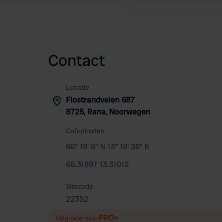
Contact
Locatie
Flostrandveien 687
8725, Rana, Noorwegen
Coördinaten
66° 19' 8" N 13° 18' 36" E
66.31897 13.31012
Sitecode
22352
PRO+
Upgrade naar