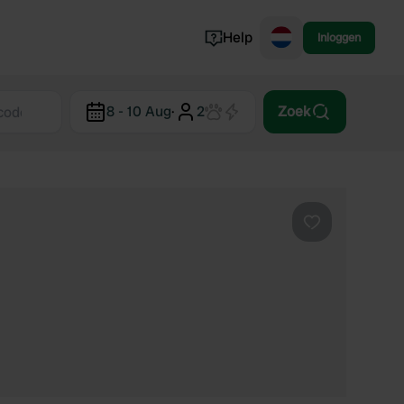
Help
Inloggen
Noorwegen
8 - 10 Aug
·
2
Zoek
Portugal
Denemarken
Slovenië
Bekijk alle...
Favoriet