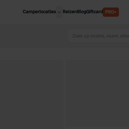
Camperlocaties
Reizen
Blog
Giftcard
PRO+
ste camperplaatsen
België
derland
Luxemburg
itsland
Oostenrijk
ankrijk
Zweden
lië
Zwitserland
anje