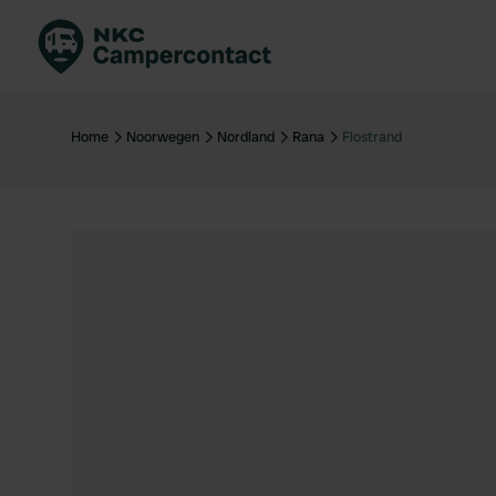
Boek direct
Be
Nederland
Ne
Home
Noorwegen
Nordland
Rana
Flostrand
Duitsland
Du
Frankrijk
Fr
Italië
Ita
Veilig boeken
Sp
Bekijk alle...