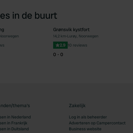
es in de buurt
ng
Grønsvik kystfort
, Noorwegen
14,2 km
•
Lurøy, Noorwegen
Favoriet
Fav
ews
2.9
10 reviews
0 - 0
landen/thema's
Zakelijk
en in Nederland
Log in als beheerder
en in Frankrijk
Adverteren op Campercontact
en in Duitsland
Business website