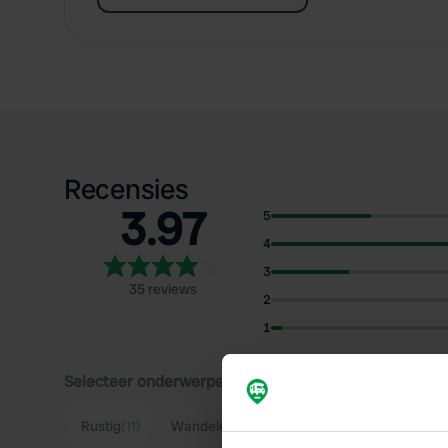
Recensies
3.97
5
4
3
35 reviews
2
1
Selecteer onderwerpen om recensies over te lezen:
Rustig
(11)
Wandelen
(7)
Ruim
(6)
Uitzicht
(4)