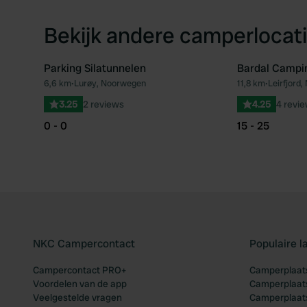
Bekijk andere camperlocati
Parking Silatunnelen
Bardal Campi
6,6 km
•
Lurøy, Noorwegen
11,8 km
•
Leirfjord
Favoriet
3.25
2 reviews
4.25
4 revi
0 - 0
15 - 25
NKC Campercontact
Populaire 
Campercontact PRO+
Camperplaats
Voordelen van de app
Camperplaats
Veelgestelde vragen
Camperplaats