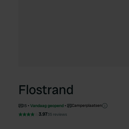
Flostrand
Camperplaatsen
15
Vandaag geopend
3.97
35 reviews