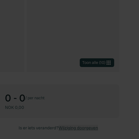
Toon alle
(
10
)
0 - 0
/
per nacht
NOK 0,00
Is er iets veranderd?
Wijziging doorgeven