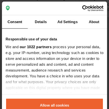
gaan afrekenen in het hotel om te
een overnac
overnachten. Ons advies is om na
volwassenen)
Vertaald door 
openingsuren aan te komen, te
zijn inbegre
overnachten en de volgende dag de
onder de bo
Consent
Details
Ad Settings
About
Bekijk alle 47 reviews
bunkers te bezoeken.
fijne sfeer.
zijn erg sch
rustig.
Responsible use of your data
Ben jij hier geweest?
We and
our 1022 partners
process your personal data,
e.g. your IP-number, using technology such as cookies to
store and access information on your device in order to
serve personalized ads and content, ad and content
measurement, audience research and services
development. You have a choice in who uses your data
Contact
and for what purposes. Your privacy choices are only
applicable on this digital property where you have made
Locatie
your choices. You can change or withdraw your consent
gierloz
Kopiëren
any time from the Cookie Declaration or by clicking on
11-400, gmina Kętrzyn, Polen
the Privacy trigger icon.
Allow all cookies