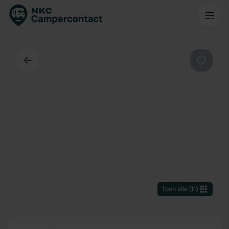
Terug
Favorie
Toon alle
(
11
)