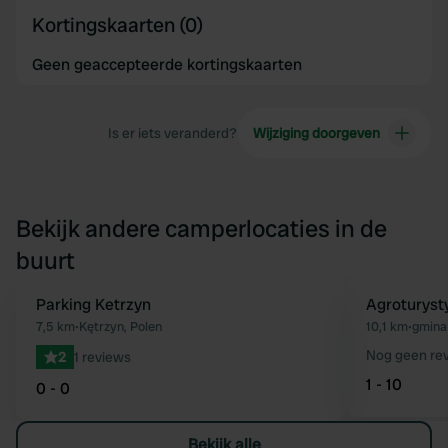
Kortingskaarten (0)
Geen geaccepteerde kortingskaarten
Is er iets veranderd?
Wijziging doorgeven
Bekijk andere camperlocaties in de
buurt
Parking Ketrzyn
Agroturyst
Favoriet
7,5 km
•
Kętrzyn, Polen
10,1 km
•
gmina
Nog geen re
2
1 reviews
1 - 10
0 - 0
Bekijk alle