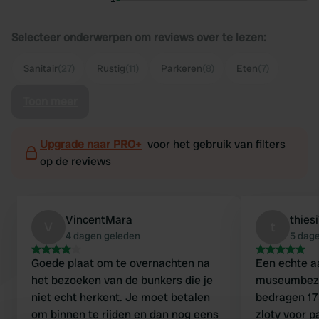
Selecteer onderwerpen om reviews over te lezen:
Sanitair
(27)
Rustig
(11)
Parkeren
(8)
Eten
(7)
Toon meer
Upgrade naar PRO+
voor het gebruik van filters
op de reviews
VincentMara
thies
V
t
4 dagen geleden
5 dag
Goede plaat om te overnachten na
Een echte a
het bezoeken van de bunkers die je
museumbezo
niet echt herkent. Je moet betalen
bedragen 175
om binnen te rijden en dan nog eens
zloty voor p