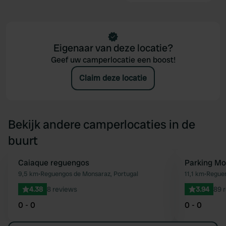
Eigenaar van deze locatie?
Geef uw camperlocatie een boost!
Claim deze locatie
Bekijk andere camperlocaties in de
buurt
Caiaque reguengos
Parking Mo
Favoriet
9,5 km
•
Reguengos de Monsaraz, Portugal
11,1 km
•
Reguen
4.38
8 reviews
3.94
89 
0 - 0
0 - 0