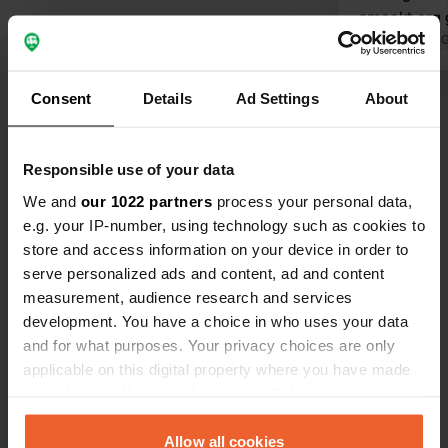
smaakt erg g
waterfles bi
Vertaald door 
Er is een wi
afstand. He
Consent
Details
Ad Settings
About
Bekijk alle 40 reviews
waard (grat
anders € 2)
met de hond
Ben jij hier geweest?
Responsible use of your data
We and
our 1022 partners
process your personal data,
e.g. your IP-number, using technology such as cookies to
store and access information on your device in order to
serve personalized ads and content, ad and content
measurement, audience research and services
Contact
development. You have a choice in who uses your data
and for what purposes. Your privacy choices are only
applicable on this digital property where you have made
Locatie
your choices. You can change or withdraw your consent
Terreiro do Rossio 4
Kopiëren
any time from the Cookie Declaration or by clicking on
7240, Luz, Portugal
the Privacy trigger icon.
Allow all cookies