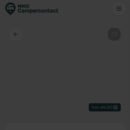
Terug
Favorie
Toon alle
(
21
)