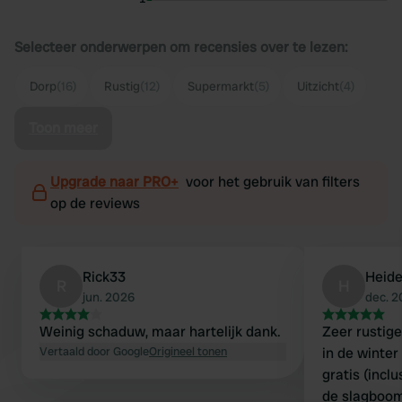
Selecteer onderwerpen om recensies over te lezen:
Dorp
(16)
Rustig
(12)
Supermarkt
(5)
Uitzicht
(4)
Toon meer
Upgrade naar PRO+
voor het gebruik van filters
op de reviews
Rick33
Heid
R
H
jun. 2026
dec. 
Weinig schaduw, maar hartelijk dank.
Zeer rustige
Vertaald door Google
Origineel tonen
in de winter
gratis (inclu
de slagboom