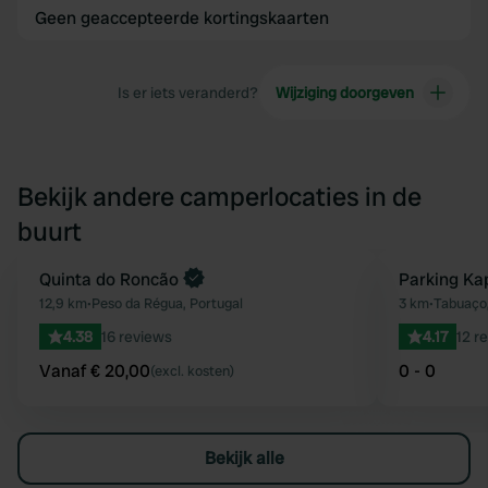
Geen geaccepteerde kortingskaarten
Is er iets veranderd?
Wijziging doorgeven
Bekijk andere camperlocaties in de
buurt
Boek direct
Quinta do Roncão
Parking Ka
Favoriet
12,9 km
•
Peso da Régua, Portugal
3 km
•
Tabuaço,
4.38
16 reviews
4.17
12 r
Vanaf € 20,00
0 - 0
(excl. kosten)
Bekijk alle