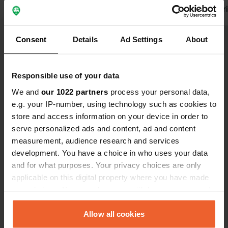
duurt ongeveer 1,5 uur. Je mag ook op
reeds in vo
eigen houtje rondlopen over de
CP.
gehele wijngaard. Een (onverwarmd)
Consent
Details
Ad Settings
About
buiten zwembad, 4 warme (regen)
Bekijk alle 173 reviews
douches en twee prima toiletten.
Wordt dagelijks schoongemaakt.
Responsible use of your data
Onbeperkt water. Gratis! Toch een
Ben jij hier geweest?
We and
our 1022 partners
process your personal data,
plek met stroom nodig? €10
e.g. your IP-number, using technology such as cookies to
store and access information on your device in order to
serve personalized ads and content, ad and content
measurement, audience research and services
development. You have a choice in who uses your data
Contact
and for what purposes. Your privacy choices are only
applicable on this digital property where you have made
Locatie
your choices. You can change or withdraw your consent
5120, Tabuaço, Portugal
any time from the Cookie Declaration or by clicking on
Kopiëren
the Privacy trigger icon.
Allow all cookies
Coördinaten