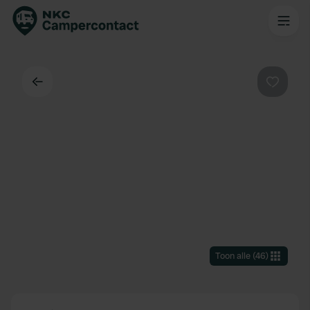
Terug
Favorie
Toon alle
(
46
)