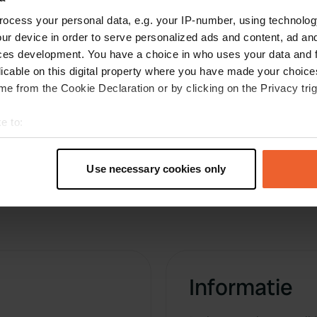
Niets wijst op een camperplaats langs de
ocess your personal data, e.g. your IP-number, using technolog
doorgaande weg. Wij hebben even door het
ur device in order to serve personalized ads and content, ad a
prachtige Mirambel heen gewandeld en zijn
ces development. You have a choice in who uses your data and 
verder gereden naar Forcall. Een nieuwe CP
licable on this digital property where you have made your choic
met voldoende ruimte en stil.
e from the Cookie Declaration or by clicking on the Privacy trig
e to:
t your geographical location which can be accurate to within sev
tively scanning it for specific characteristics (fingerprinting)
Use necessary cookies only
 personal data is processed and set your preferences in the
det
e content and ads, to provide social media features and to analy
 our site with our social media, advertising and analytics partn
 provided to them or that they’ve collected from your use of their
Informatie