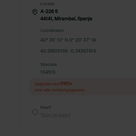
Locatie
A-226 5
44141, Mirambel, Spanje
Coördinaten
40° 35' 10" N 0° 20' 37" W
40.58610158 -0.34367614
Sitecode
104519
PRO+
Upgrade naar
voor alle contactgegevens
Kaart
Toon op kaart