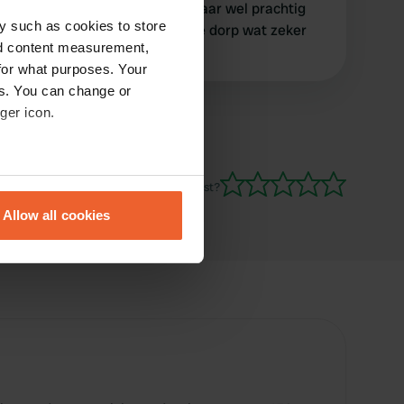
Eenvoudige camperplaats maar wel prachtig
y such as cookies to store
gelegen tegenover het mooie dorp wat zeker
nd content measurement,
een bezoek waard is.
for what purposes. Your
es. You can change or
ger icon.
eral meters
Ben jij hier geweest?
Allow all cookies
ails section
.
se our traffic. We also share
ers who may combine it with
 services.