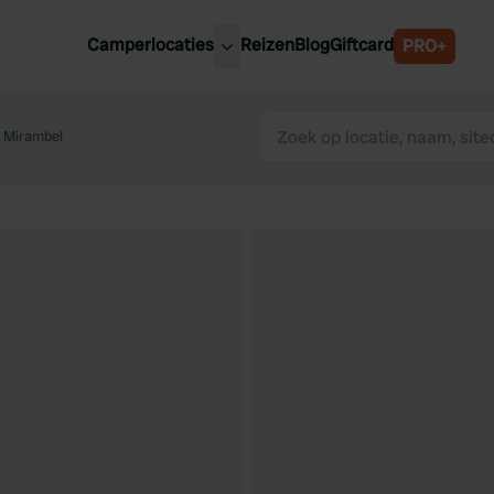
Camperlocaties
Reizen
Blog
Giftcard
PRO+
ste camperplaatsen
België
derland
e Mirambel
Luxemburg
itsland
Oostenrijk
ankrijk
Zweden
lië
Zwitserland
anje