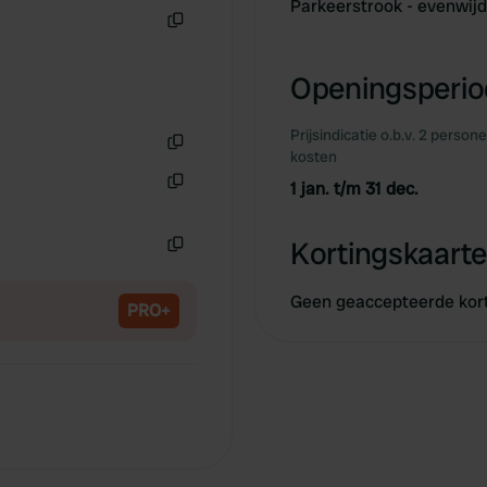
Parkeerstrook - evenwijd
Kopiëren
Openingsperiod
Prijsindicatie o.b.v. 2 person
kosten
Kopiëren
1 jan. t/m 31 dec.
Kopiëren
Kortingskaarte
Kopiëren
Geen geaccepteerde kor
PRO+