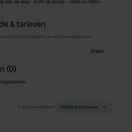
ig aan de weg - zicht op dorpje - centrum 150m
e & tarieven
en per nacht incl. belasting en excl. eventuele extra
Gratis
n (0)
tingskaarten
Is er iets veranderd?
Wijziging doorgeven