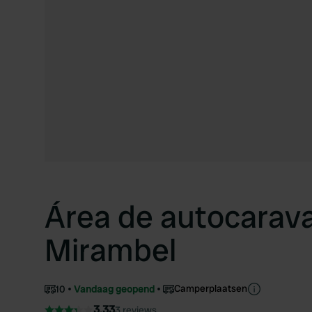
Área de autocarav
Mirambel
Camperplaatsen
10
Vandaag geopend
3.33
3 reviews