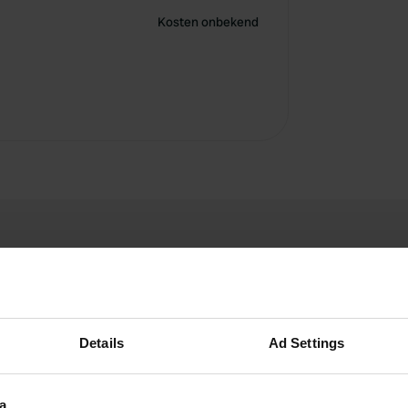
Kosten onbekend
Details
Ad Settings
ABJJ
mrt. 2024
a