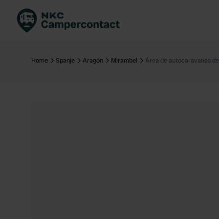
Boek direct
Be
Nederland
Ne
Home
Spanje
Aragón
Mirambel
Área de autocaravanas d
Duitsland
Du
Frankrijk
Fr
Italië
Ita
Veilig boeken
Sp
Bekijk alle...