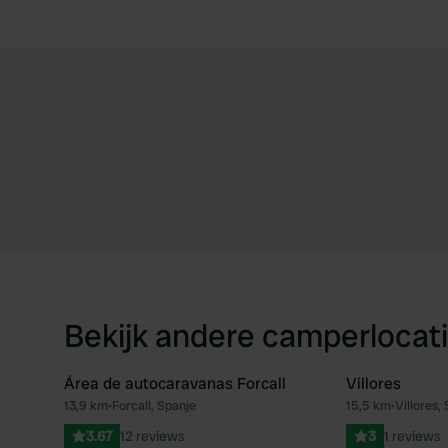
Bekijk andere camperlocati
Área de autocaravanas Forcall
Villores
13,9 km
•
Forcall, Spanje
15,5 km
•
Villores,
Favoriet
3.67
12 reviews
3
1 reviews