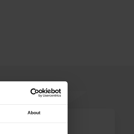
About
Boefjes
B
jun. 2023