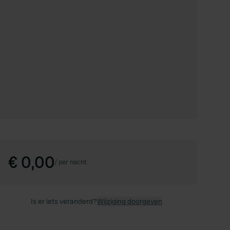
€ 0,00
/
per nacht
Is er iets veranderd?
Wijziging doorgeven