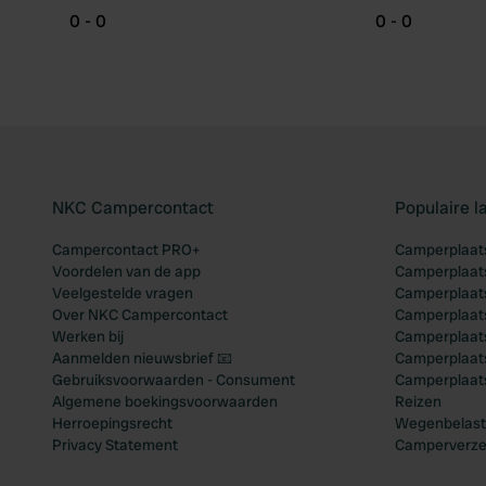
0 - 0
0 - 0
NKC Campercontact
Populaire 
Campercontact PRO+
Camperplaats
Voordelen van de app
Camperplaats
Veelgestelde vragen
Camperplaats
Over NKC Campercontact
Camperplaats
Werken bij
Camperplaats
Aanmelden nieuwsbrief 📧
Camperplaatse
Gebruiksvoorwaarden - Consument
Camperplaat
Algemene boekingsvoorwaarden
Reizen
Herroepingsrecht
Wegenbelast
Privacy Statement
Camperverze