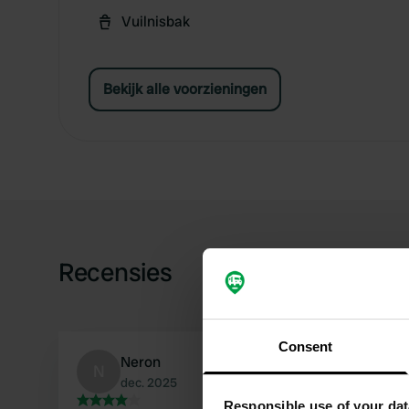
Vuilnisbak
Bekijk alle voorzieningen
Recensies
Consent
Neron
N
dec. 2025
Responsible use of your dat