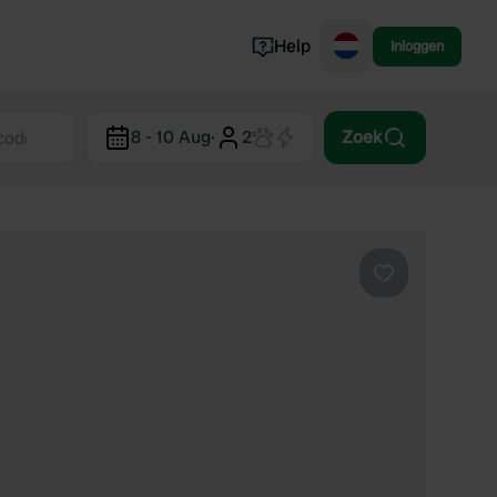
Help
Inloggen
Noorwegen
8 - 10 Aug
·
2
Zoek
Portugal
Denemarken
Slovenië
Bekijk alle...
Favoriet