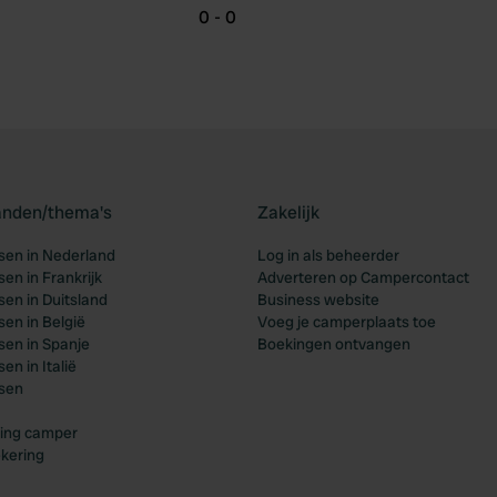
0 - 0
landen/thema's
Zakelijk
en in Nederland
Log in als beheerder
en in Frankrijk
Adverteren op Campercontact
en in Duitsland
Business website
en in België
Voeg je camperplaats toe
en in Spanje
Boekingen ontvangen
n in Italië
sen
ing camper
kering