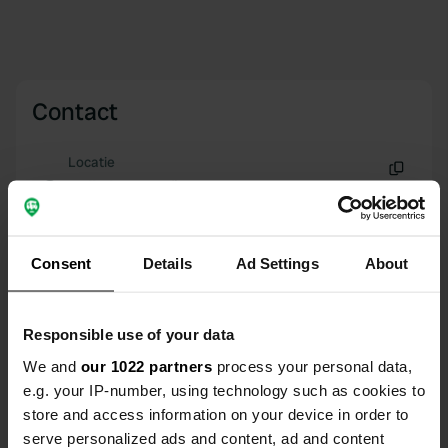
Contact
Locatie
Calle la Castañera 13P
Kopiëren
39318, Miengo, Spanje
Coördinaten
Consent
Details
Ad Settings
About
43° 24' 26" N 3° 59' 12" W
Kopiëren
43.40722 -3.98667
Responsible use of your data
Kopiëren
Sitecode
We and
our 1022 partners
process your personal data,
15145
e.g. your IP-number, using technology such as cookies to
Kopiëren
store and access information on your device in order to
PRO+
Upgrade naar
PRO+
serve personalized ads and content, ad and content
voor alle contactgegevens