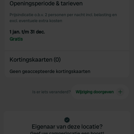
We also share information about your use of our site with
Openingsperiode & tarieven
our social media, advertising and analytics partners who
Prijsindicatie o.b.v. 2 personen per nacht incl. belasting en
may combine it with other information that you’ve
excl. eventuele extra kosten
provided to them or that they’ve collected from your use
of their services.
1 jan. t/m 31 dec.
Gratis
Kortingskaarten (0)
Geen geaccepteerde kortingskaarten
Is er iets veranderd?
Wijziging doorgeven
Eigenaar van deze locatie?
Geef uw camperlocatie een boost!