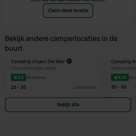
Claim deze locatie
Bekijk andere camperlocaties in de
buurt
Boek direct
Camping Virgen Del Mar
Camping S
Favoriet
11,8 km
•
Santander, Spanje
5,4 km
•
Suance
3.2
93 reviews
3.05
10 
35 - 50
25 - 35
Gepromoot
Bekijk alle