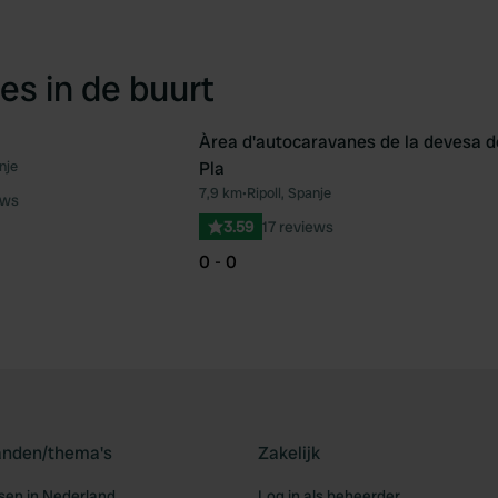
es in de buurt
Àrea d'autocaravanes de la devesa d
nje
Pla
Favoriet
Fav
7,9 km
•
Ripoll, Spanje
ews
3.59
17 reviews
0 - 0
landen/thema's
Zakelijk
en in Nederland
Log in als beheerder