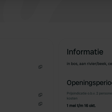
 provided to them or that they’ve collected from your use of their
Informatie
in bos, aan rivier/beek, 
Kopiëren
Openingsperiod
Prijsindicatie o.b.v. 2 person
kosten
Kopiëren
1 mei t/m 16 okt.
Kopiëren