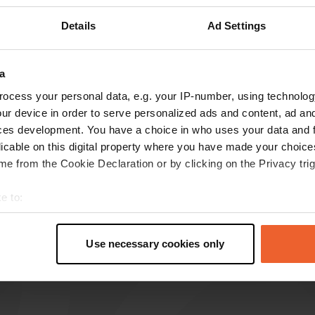
Details
Ad Settings
Toon meer
ur
(3)
s op de reviews
a
ocess your personal data, e.g. your IP-number, using technolog
ur device in order to serve personalized ads and content, ad a
DorayBiriontour
ces development. You have a choice in who uses your data and 
D
jun. 2026
licable on this digital property where you have made your choic
e from the Cookie Declaration or by clicking on the Privacy trig
Een fantastische camping met een heerlijke
rivier om aan de hitte te ontsnappen en weer in
e to:
contact te komen met de natuur. Een echte
t your geographical location which can be accurate to within sev
aanrader!
tively scanning it for specific characteristics (fingerprinting)
Vertaald door Google
Origineel tonen
Use necessary cookies only
 personal data is processed and set your preferences in the
det
e content and ads, to provide social media features and to analy
 our site with our social media, advertising and analytics partn