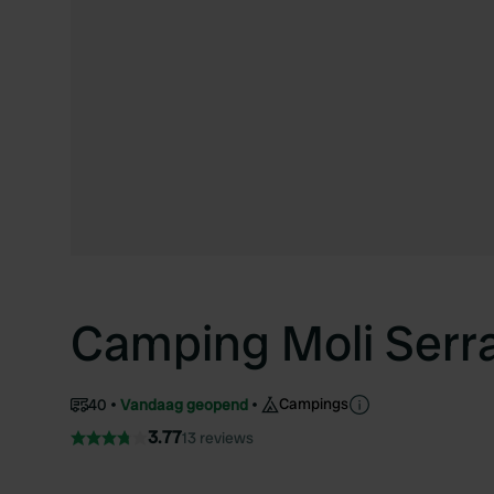
Camping Moli Serra
Campings
40
Vandaag geopend
3.77
13 reviews