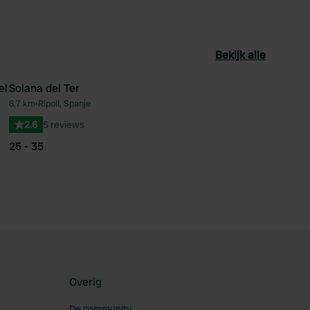
Bekijk alle
el
Solana del Ter
8,7 km
•
Ripoll, Spanje
oriet
Favoriet
2.6
5 reviews
25 - 35
Overig
De community