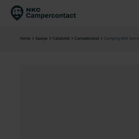
Boek direct
Be
Nederland
Ne
Home
Spanje
Catalonië
Campdevànol
Camping Moli Serra
Duitsland
Du
Frankrijk
Fr
Italië
Ita
Veilig boeken
Sp
Bekijk alle...