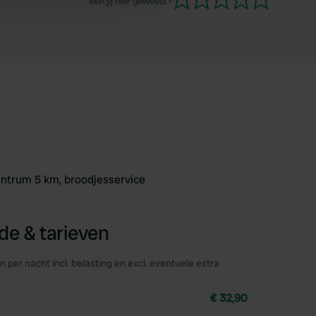
Ben jij hier geweest?
Neem drinken + eten mee.
 services.
centrum 5 km, broodjesservice
e & tarieven
en per nacht incl. belasting en excl. eventuele extra
€ 32,90