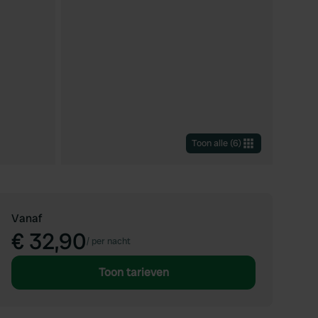
Toon alle
(
6
)
Vanaf
€ 32,90
/
per nacht
Toon tarieven