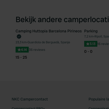
Bekijk andere camperlocati
Camping Huttopia Barcelona Pirineos
Parking
Boek direct
7,2 km
•
Ripoll, Spa
Favoriet
23,3 km
•
Guardiola de Berguedà, Spanje
3.13
16 revi
4.14
36 reviews
0 - 0
15 - 25
NKC Campercontact
Populaire 
Campercontact PRO+
Camperplaats