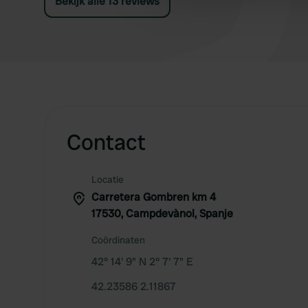
Bekijk alle 13 reviews
other information that you’ve
Contact
Locatie
Carretera Gombren km 4
17530, Campdevànol, Spanje
Coördinaten
42° 14' 9" N 2° 7' 7" E
42.23586 2.11867