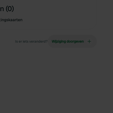
n (0)
tingskaarten
Is er iets veranderd?
Wijziging doorgeven