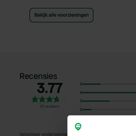
Bekijk alle voorzieningen
Recensies
3.77
5
4
3
13 reviews
2
1
Selecteer onderwerpen om recensies over te lezen: