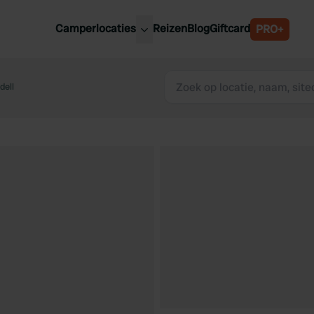
Camperlocaties
Reizen
Blog
Giftcard
PRO+
ste camperplaatsen
België
derland
dell
Luxemburg
itsland
Oostenrijk
ankrijk
Zweden
lië
Zwitserland
anje