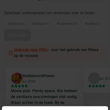
Selecteer onderwerpen om recensies over te lezen:
Strand
(54)
Sanitair
(31)
Parkeren
(30)
Rustig
(21)
Toon meer
Upgrade naar PRO+
voor het gebruik van filters
op de reviews
BubblesonWheels
jul. 2
jul. 2026
Mooie plek. Plenty space. We hebben
de sanitaire voorzieningen niet nodig.
Staan achter in de hoek. Bij de
palmboom en riet. Top. Zo naar de