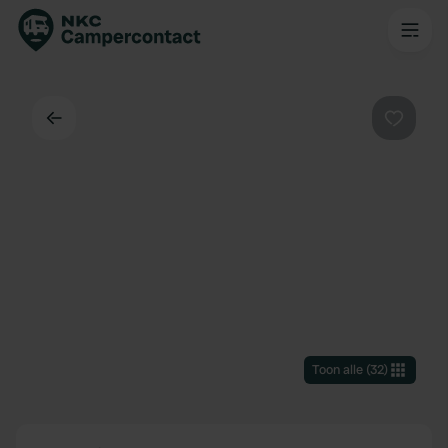
Terug
Favorie
Toon alle
(
32
)