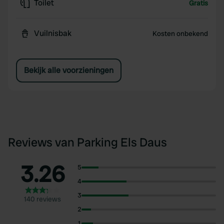
Toilet
Gratis
Vuilnisbak
Kosten onbekend
Bekijk alle voorzieningen
Reviews van Parking Els Daus
3.26
5
4
3
140 reviews
2
1