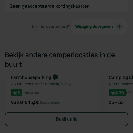
Geen geaccepteerde kortingskaarten
Is er iets veranderd?
Wijziging doorgeven
Bekijk andere camperlocaties in de
buurt
Boek direct
Farmhouseparking
Camping El
Favoriet
2,6 km
•
Peníscola / Peñíscola, Spanje
1,2 km
•
Penísco
5
1 reviews
4.09
152
Vanaf € 15,00
25 - 35
(excl. kosten)
Bekijk alle