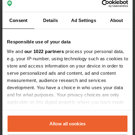
zee en een visje eten.
Consent
Details
Ad Settings
About
Bekijk alle 140 reviews
Responsible use of your data
Ben jij hier geweest?
We and
our 1022 partners
process your personal data,
e.g. your IP-number, using technology such as cookies to
store and access information on your device in order to
serve personalized ads and content, ad and content
measurement, audience research and services
development. You have a choice in who uses your data
Contact
and for what purposes. Your privacy choices are only
applicable on this digital property where you have made
Locatie
your choices. You can change or withdraw your consent
Avenida Valencia 93
Kopiëren
any time from the Cookie Declaration or by clicking on
12598, Peníscola / Peñíscola, Spanje
the Privacy trigger icon.
Allow all cookies
Coördinaten