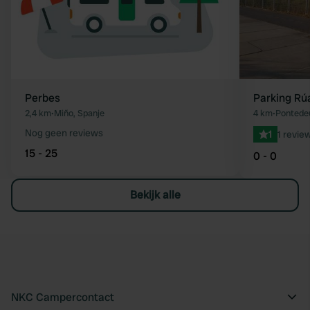
Perbes
Parking Rú
2,4 km
•
Miño, Spanje
4 km
•
Pontede
Nog geen reviews
1
1 revie
15 - 25
0 - 0
Bekijk alle
NKC Campercontact