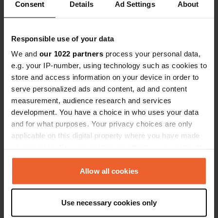
Consent
Details
Ad Settings
About
Coördinaten
43° 22' 25" N 8° 11' 14" W
Kopiëren
Responsible use of your data
43.37361 -8.18722
Kopiëren
We and
our 1022 partners
process your personal data,
Sitecode
e.g. your IP-number, using technology such as cookies to
5849
store and access information on your device in order to
Kopiëren
serve personalized ads and content, ad and content
PRO+
Upgrade naar
PRO+
measurement, audience research and services
voor alle contactgegevens
development. You have a choice in who uses your data
and for what purposes. Your privacy choices are only
Kaart
applicable on this digital property where you have made
Toon op kaart
your choices. You can change or withdraw your consent
any time from the Cookie Declaration or by clicking on
Telefoonnummer
the Privacy trigger icon.
Allow all cookies
Bel de locatie
Kopiëren
If you allow, we would also like to:
Use necessary cookies only
Collect information about your geographical location
Informatie