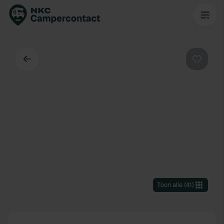
Terug
Favorie
Toon alle
(
41
)