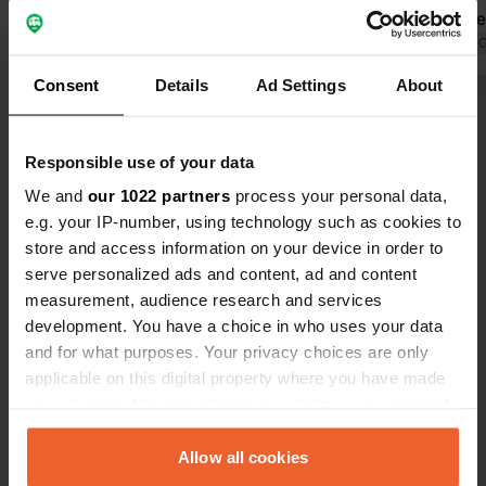
prijs-kwalit
Vertaald door 
Consent
Details
Ad Settings
About
Bekijk alle 87 reviews
Responsible use of your data
Ben jij hier geweest?
We and
our 1022 partners
process your personal data,
e.g. your IP-number, using technology such as cookies to
store and access information on your device in order to
serve personalized ads and content, ad and content
measurement, audience research and services
development. You have a choice in who uses your data
Contact
and for what purposes. Your privacy choices are only
applicable on this digital property where you have made
Locatie
your choices. You can change or withdraw your consent
Calle Ardantze 1
any time from the Cookie Declaration or by clicking on
Kopiëren
31025, Ayegui, Spanje
the Privacy trigger icon.
Allow all cookies