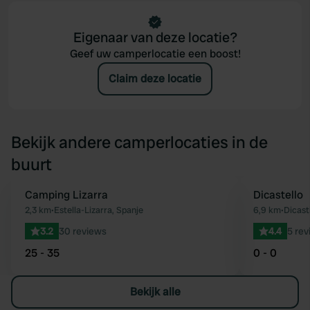
Eigenaar van deze locatie?
Geef uw camperlocatie een boost!
Claim deze locatie
Bekijk andere camperlocaties in de
buurt
Camping Lizarra
Dicastello
Favoriet
2,3 km
•
Estella-Lizarra, Spanje
6,9 km
•
Dicasti
3.2
30 reviews
4.4
5 rev
25 - 35
0 - 0
Bekijk alle