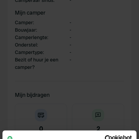
Camperaar sinds
:
-
Mijn camper
Camper
:
-
Bouwjaar
:
-
Camperlengte
:
-
Onderstel
:
-
Campertype
:
-
Bezit of huur je een
-
camper?
Mijn bijdragen
0
2
Locaties
Reviews