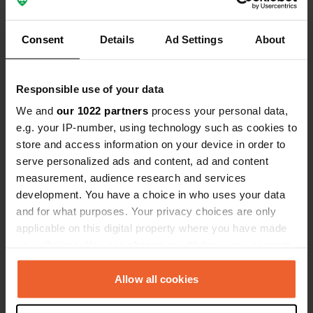
Consent
Details
Ad Settings
About
0
0
Responsible use of your data
Wijzigingen
Foto's
We and
our 1022 partners
process your personal data,
e.g. your IP-number, using technology such as cookies to
store and access information on your device in order to
Activiteiten tijdlijn
serve personalized ads and content, ad and content
measurement, audience research and services
Alle
Locaties
Foto's
Reviews
development. You have a choice in who uses your data
and for what purposes. Your privacy choices are only
Een locatie beoordeeld
—
4 maanden geleden
applicable on this digital property where you have made
Sitecode:
108025
your choices. You can change or withdraw your consent
Geweldige CP met goede voorzieningen voor een
any time from the Cookie Declaration or by clicking on
CP. Hele mooie locatie in de olijfgaard met
the Privacy trigger icon.
Allow all cookies
eeuwenoude olijfbomen. Ruime plaatsen, ook
omdat achter de camperplaatsen een bosje is.
Leuke ontvangst in het familiehuis. Goede
If you allow, we would also like to: