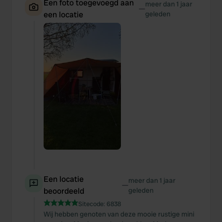
Een foto toegevoegd aan
meer dan 1 jaar
—
een locatie
geleden
Een locatie
meer dan 1 jaar
—
beoordeeld
geleden
Sitecode:
6838
Wij hebben genoten van deze mooie rustige mini