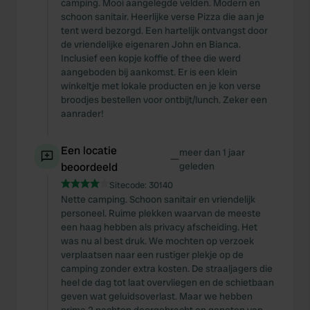
camping. Mooi aangelegde velden. Modern en
schoon sanitair. Heerlijke verse Pizza die aan je
tent werd bezorgd. Een hartelijk ontvangst door
de vriendelijke eigenaren John en Bianca.
Inclusief een kopje koffie of thee die werd
aangeboden bij aankomst. Er is een klein
winkeltje met lokale producten en je kon verse
broodjes bestellen voor ontbijt/lunch. Zeker een
aanrader!
Een locatie
meer dan 1 jaar
—
beoordeeld
geleden
Sitecode:
30140
Nette camping. Schoon sanitair en vriendelijk
personeel. Ruime plekken waarvan de meeste
een haag hebben als privacy afscheiding. Het
was nu al best druk. We mochten op verzoek
verplaatsen naar een rustiger plekje op de
camping zonder extra kosten. De straaljagers die
heel de dag tot laat overvliegen en de schietbaan
geven wat geluidsoverlast. Maar we hebben