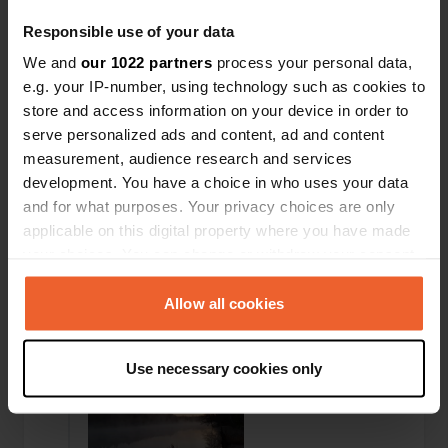
Prachtige natuur camping aan een meertje. Het
enige wat je hoort is de natuur. kikkers, vogels etc.
Responsible use of your data
mooie zonsondergang, sterrenhemel en in de
ochtend wakker worden met mist die over het
We and
our 1022 partners
process your personal data,
meer drijft. Sanitair was niet heel schoon. Maar
e.g. your IP-number, using technology such as cookies to
goed genoeg .Er stond aangegeven dat ze het
store and access information on your device in order to
verzoek zouden schoonmaken als het nodig was.
serve personalized ads and content, ad and content
Wij hebben daar niet om. verzocht. Aanrader als
measurement, audience research and services
je van rust en natuur houdt. Vriendelijke NL
eigenaren.
development. You have a choice in who uses your data
and for what purposes. Your privacy choices are only
applicable on this digital property where you have made
Een foto toegevoegd aan
meer dan 1 jaar
—
your choices. You can change or withdraw your consent
een locatie
geleden
any time from the Cookie Declaration or by clicking on
the Privacy trigger icon.
Allow all cookies
If you allow, we would also like to:
Use necessary cookies only
Collect information about your geographical location
which can be accurate to within several meters
Identify your device by actively scanning it for