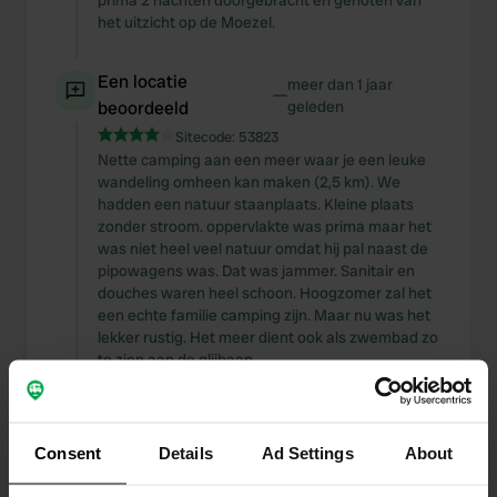
prima 2 nachten doorgebracht en genoten van
het uitzicht op de Moezel.
Een locatie
meer dan 1 jaar
—
beoordeeld
geleden
Sitecode:
53823
Nette camping aan een meer waar je een leuke
wandeling omheen kan maken (2,5 km). We
hadden een natuur staanplaats. Kleine plaats
zonder stroom. oppervlakte was prima maar het
was niet heel veel natuur omdat hij pal naast de
pipowagens was. Dat was jammer. Sanitair en
douches waren heel schoon. Hoogzomer zal het
een echte familie camping zijn. Maar nu was het
lekker rustig. Het meer dient ook als zwembad zo
te zien aan de glijbaan.
Een locatie
meer dan 1 jaar
—
beoordeeld
geleden
Consent
Details
Ad Settings
About
Sitecode:
55717