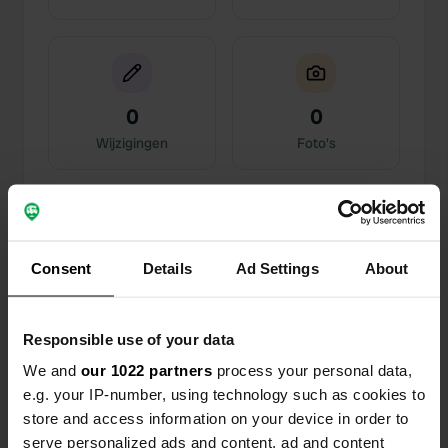
0
0
Wijzigingen
Foto's
Activiteiten tijdlijn
Alle
Locaties
Foto's
Reviews
Consent
Details
Ad Settings
About
Een locatie beoordeeld
—
11 dagen geleden
Responsible use of your data
Sitecode:
94759
2 nachten gestaan, fijne rustige plek. Aangename
We and
our 1022 partners
process your personal data,
ontvangst door de gastheer. Ideaal om te
e.g. your IP-number, using technology such as cookies to
fietsen/wandelen of gewoon te gaan luieren aan
store and access information on your device in order to
het kleine strandje. Bloemen- en plantentuin is
serve personalized ads and content, ad and content
een leuke extra, er heeft altijd een boeketje