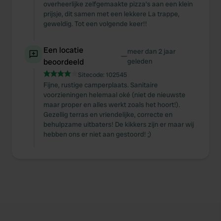
overheerlijke zelfgemaakte pizza's aan een klein
We also share information about your use of our site with
prijsje, dit samen met een lekkere La trappe,
our social media, advertising and analytics partners who
geweldig. Tot een volgende keer!!
may combine it with other information that you’ve
provided to them or that they’ve collected from your use
Een locatie
meer dan 2 jaar
of their services.
—
beoordeeld
geleden
Sitecode:
102545
Fijne, rustige camperplaats. Sanitaire
voorzieningen helemaal oké (niet de nieuwste
maar proper en alles werkt zoals het hoort!).
Gezellig terras en vriendelijke, correcte en
behulpzame uitbaters! De kikkers zijn er maar wij
hebben ons er niet aan gestoord! ;)