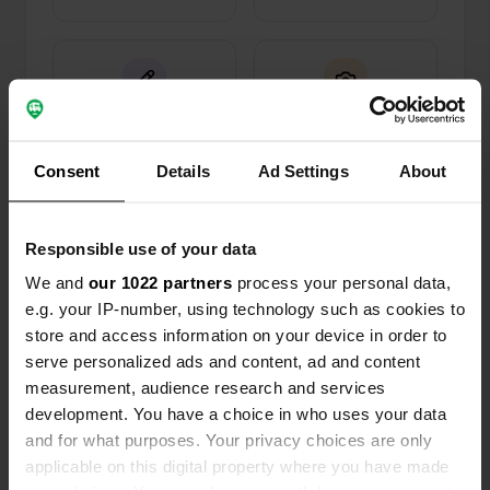
0
0
Wijzigingen
Foto's
Consent
Details
Ad Settings
About
Activiteiten tijdlijn
Responsible use of your data
Alle
Locaties
Foto's
Reviews
We and
our 1022 partners
process your personal data,
e.g. your IP-number, using technology such as cookies to
store and access information on your device in order to
Een locatie beoordeeld
—
3 maanden geleden
serve personalized ads and content, ad and content
Sitecode:
157823
measurement, audience research and services
Bij aankomst dachten we dit is voor 1 nacht. Maar
development. You have a choice in who uses your data
wat een ontvangst! Je voelt je direct thuis bij
and for what purposes. Your privacy choices are only
Monim en zijn gezin. Niets is te veel. Er wordt 3x
per dag voor heerlijk eten gezorgd en zij stellen
applicable on this digital property where you have made
hun huis volledig open voor je. Als je dan ook nog