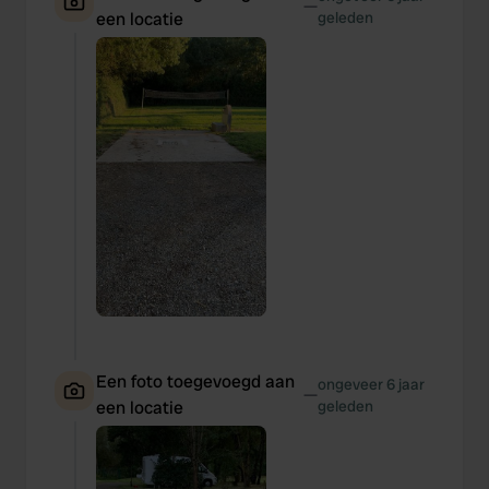
—
may combine it with other information that you’ve
een locatie
geleden
provided to them or that they’ve collected from your use
of their services.
Een foto toegevoegd aan
ongeveer 6 jaar
—
een locatie
geleden