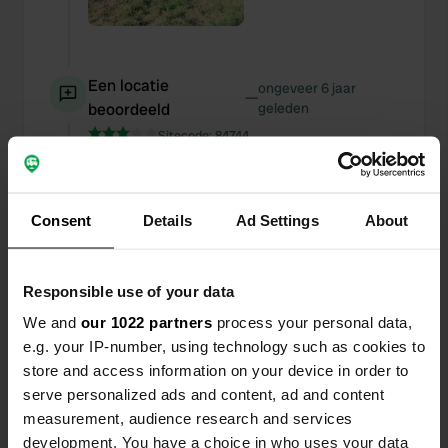
Een locatie
ongeveer 6 jaar
—
beoordeeld
geleden
Sitecode:
84744
Leuke en rustige camping in mooie omgeving.
Supermarkt op enkele minuten fietsen evenals
een bakker en het Maisonnette du Tourisme. Veel
fietsmogelijkheden. Zowel vlak (langs de rivier)
Consent
Details
Ad Settings
About
als routes met wat meer uitdaging. Slechts een 7
omdat het sanitair niet heel schoon is. Daar staat
gratis gebruik van wasmachine, oven en
Responsible use of your data
magnetron tegenover.
We and
our 1022 partners
process your personal data,
e.g. your IP-number, using technology such as cookies to
Een foto toegevoegd aan
ongeveer 6 jaar
—
store and access information on your device in order to
een locatie
geleden
serve personalized ads and content, ad and content
measurement, audience research and services
development. You have a choice in who uses your data