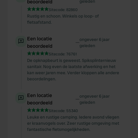
beoordeeld
geleden
Sitecode:
82860
Rustig en schoon. Winkels op loop- of
fietsafstand.
Een locatie
ongeveer 6 jaar
—
beoordeeld
geleden
Sitecode:
76761
De opknapbeurt is geweest. Spiksplinternieuw
sanitair. Nog even de laatste afwerking en het
kan weer jaren mee. Verder kloppen alle andere
beoordelingen.
Een locatie
ongeveer 6 jaar
—
beoordeeld
geleden
Sitecode:
55340
Leuke en rustige camping. Iedere avond vliegen
er kraanvogels over. Zeer rustige omgeving met
fantastische fietsmogelijkheden.