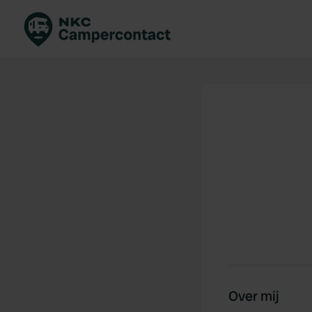
Boek direct
Be
Nederland
Ne
Duitsland
Du
Frankrijk
Fr
Italië
Ita
Veilig boeken
Sp
Bekijk alle...
Over mij