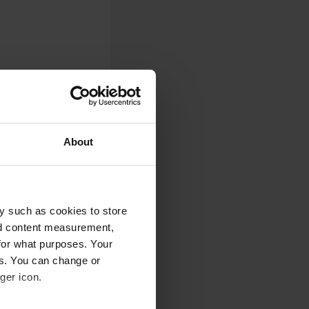
About
y such as cookies to store
nd content measurement,
0
for what purposes. Your
Foto's
es. You can change or
ger icon.