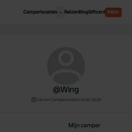
Camperlocaties
Reizen
Blog
Giftcard
PRO+
ste camperplaatsen
België
derland
Luxemburg
itsland
Oostenrijk
ankrijk
Zweden
lië
Zwitserland
anje
@
Wing
Lid van Campercontact sinds 2026
Mijn camper