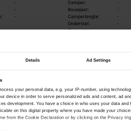
-
Camper
:
-
-
Bouwjaar
:
-
s
:
-
Camperlengte
:
-
Onderstel
:
-
Campertype
:
-
Bezit of huur je een
-
camper?
Details
Ad Settings
n
a
ocess your personal data, e.g. your IP-number, using technolog
ur device in order to serve personalized ads and content, ad a
0
0
ces development. You have a choice in who uses your data and 
Reviews
Wijzigingen
licable on this digital property where you have made your choic
e from the Cookie Declaration or by clicking on the Privacy trig