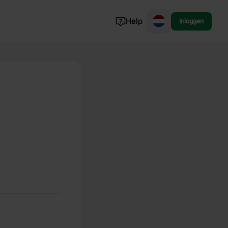
Help
Inloggen
Noorwegen
Portugal
Denemarken
Slovenië
Bekijk alle...