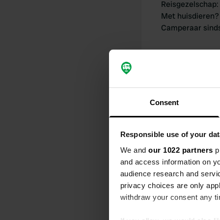
Reisgezelschap
:
Met huisdieren?
Camperaar sind
Consent
Mijn bijdrage
Responsible use of your dat
We and
our 1022 partners
pr
and access information on yo
0
audience research and servi
Locaties
privacy choices are only app
withdraw your consent any tim