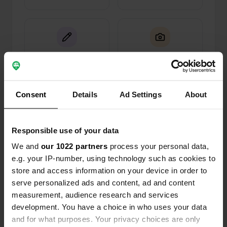
0
1
Wijzigingen
Foto's
Consent
Details
Ad Settings
About
Activiteiten tijdlijn
Responsible use of your data
Alle
Locaties
Foto's
Reviews
We and
our 1022 partners
process your personal data,
e.g. your IP-number, using technology such as cookies to
Een foto toegevoegd aan
12 maanden
—
store and access information on your device in order to
een locatie
geleden
serve personalized ads and content, ad and content
measurement, audience research and services
development. You have a choice in who uses your data
and for what purposes. Your privacy choices are only