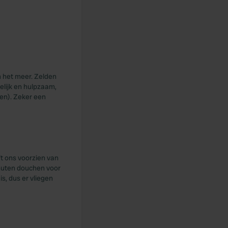
n het meer. Zelden
elijk en hulpzaam,
oen). Zeker een
ft ons voorzien van
inuten douchen voor
is, dus er vliegen