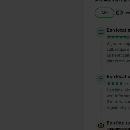
Alle
Loca
Een locati
S
Wij waren op
zulk netjes 
ze heeft zel
plaats om we
Een locati
S
Een fijne, a
veel informa
2 euro was pr
regelmatig vl
Een foto t