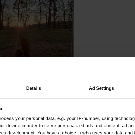
Details
Ad Settings
oegevoegd aan een locatie
—
meer dan 1 jaar geleden
a
ocess your personal data, e.g. your IP-number, using technolog
ur device in order to serve personalized ads and content, ad a
ces development. You have a choice in who uses your data and 