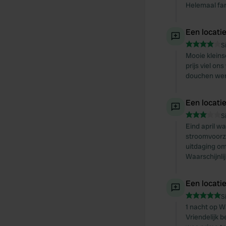
Helemaal fan
Een locati
S
Mooie kleins
prijs viel o
douchen werd
Een locati
S
Eind april w
stroomvoorzi
uitdaging om
Waarschijnlij
Een locati
S
1 nacht op W
Vriendelijk 