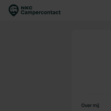
Boek direct
Be
Nederland
Ne
Duitsland
Du
Frankrijk
Fr
Italië
Ita
Veilig boeken
Sp
Bekijk alle...
Over mij