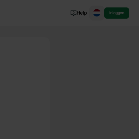
Help
Inloggen
Noorwegen
Portugal
Denemarken
Slovenië
Bekijk alle...