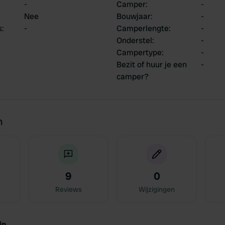
-
Camper
:
-
Nee
Bouwjaar
:
-
s
:
-
Camperlengte
:
-
Onderstel
:
-
Campertype
:
-
Bezit of huur je een
-
camper?
n
9
0
Reviews
Wijzigingen
jn