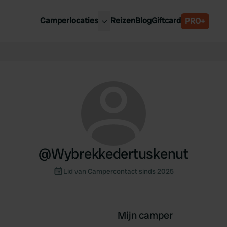
Camperlocaties
Reizen
Blog
Giftcard
PRO+
ste camperplaatsen
België
derland
Luxemburg
itsland
Oostenrijk
ankrijk
Zweden
lië
Zwitserland
anje
@
Wybrekkedertuskenut
Lid van Campercontact sinds 2025
Mijn camper