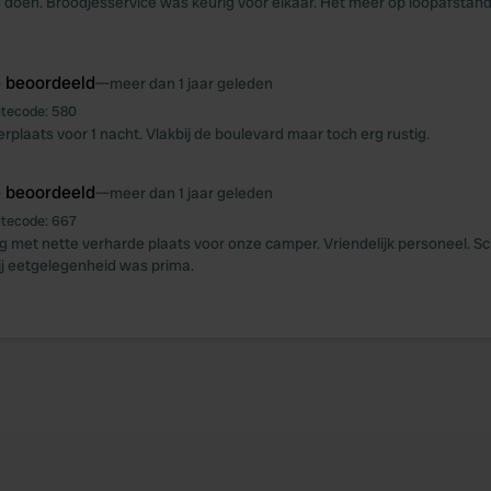
 doen. Broodjesservice was keurig voor elkaar. Het meer op loopafstand
e beoordeeld
—
meer dan 1 jaar geleden
itecode:
580
plaats voor 1 nacht. Vlakbij de boulevard maar toch erg rustig.
e beoordeeld
—
meer dan 1 jaar geleden
itecode:
667
g met nette verharde plaats voor onze camper. Vriendelijk personeel. S
bij eetgelegenheid was prima.