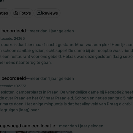
ties
Foto's
Reviews
e beoordeeld
—
meer dan 1 jaar geleden
itecode:
24365
 doorreis dus hier maar 1 nacht gestaan. Maar wat een plek! Heerlijk aa
en schoon sanitair gezien, echt super! De dame bij de receptie was vriend
fs een restaurant voor ons gebeld. Helaas was deze gesloten (laag seiz
er eens naar terug te gaan.
e beoordeeld
—
meer dan 1 jaar geleden
itecode:
102773
fgesloten, camperplaats in Praag. De vriendelijke dame bij Receptie2 hee
tie over Praag en het OV naar Praag e.d. Schoon en netjes sanitair, 5 m
ima te doen. Het enige minpuntje is dat het vliegveld van Praag dichtbij 
iegtuigen (laag) over.
oegevoegd aan een locatie
—
meer dan 1 jaar geleden