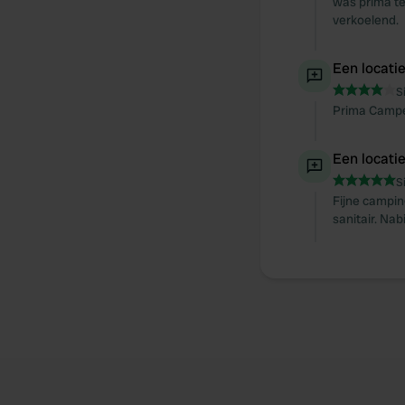
was prima te
verkoelend.
Een locati
S
Prima Camper
Een locati
S
Fijne campin
sanitair. Na