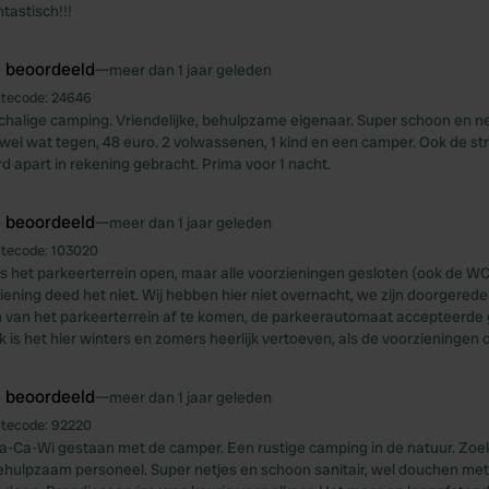
tastisch!!!
e beoordeeld
—
meer dan 1 jaar geleden
itecode:
24646
chalige camping. Vriendelijke, behulpzame eigenaar. Super schoon en net
ns wel wat tegen, 48 euro. 2 volwassenen, 1 kind en een camper. Ook de s
 apart in rekening gebracht. Prima voor 1 nacht.
e beoordeeld
—
meer dan 1 jaar geleden
itecode:
103020
as het parkeerterrein open, maar alle voorzieningen gesloten (ook de WC
ening deed het niet. Wij hebben hier niet overnacht, we zijn doorgered
 van het parkeerterrein af te komen, de parkeerautomaat accepteerde 
k is het hier winters en zomers heerlijk vertoeven, als de voorzieningen o
e beoordeeld
—
meer dan 1 jaar geleden
itecode:
92220
a-Ca-Wi gestaan met de camper. Een rustige camping in de natuur. Zoek
behulpzaam personeel. Super netjes en schoon sanitair, wel douchen me