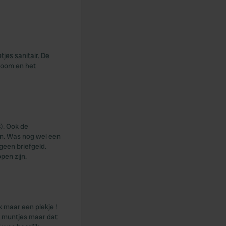
jes sanitair. De
troom en het
). Ook de
en. Was nog wel een
geen briefgeld.
pen zijn.
 maar een plekje !
t muntjes maar dat