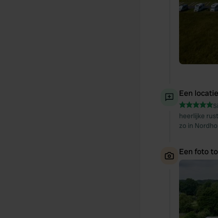
Een locati
S
heerlijke ru
zo in Nordh
Een foto t