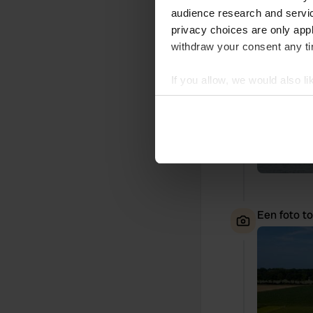
audience research and servi
privacy choices are only app
withdraw your consent any tim
If you allow, we would also lik
Collect information abou
Identify your device by ac
Find out more about how your
We use cookies to personalis
information about your use of
other information that you’ve
Een foto t