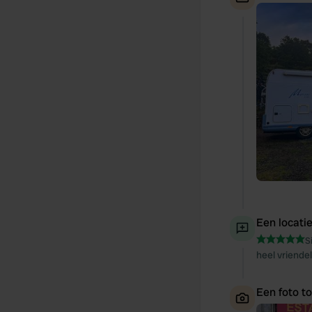
Een locati
S
heel vriende
Een foto t