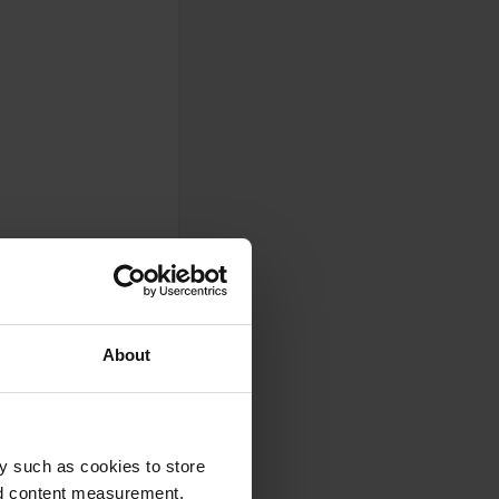
About
en alles gratis!
y such as cookies to store
nd content measurement,