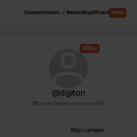
Camperlocaties
Reizen
Blog
Giftcard
PRO+
ste camperplaatsen
België
derland
Luxemburg
itsland
PRO+
Oostenrijk
ankrijk
Zweden
lië
Zwitserland
anje
@
digiton
Lid van Campercontact sinds 2024
Mijn camper