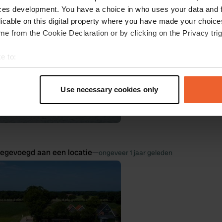
ces development. You have a choice in who uses your data and 
licable on this digital property where you have made your choic
e from the Cookie Declaration or by clicking on the Privacy trig
e to:
t your geographical location which can be accurate to within sev
tively scanning it for specific characteristics (fingerprinting)
Use necessary cookies only
 personal data is processed and set your preferences in the
det
e content and ads, to provide social media features and to analy
 our site with our social media, advertising and analytics partn
 provided to them or that they’ve collected from your use of their
oegevoegd aan een locatie
—
ongeveer 1 jaar geleden