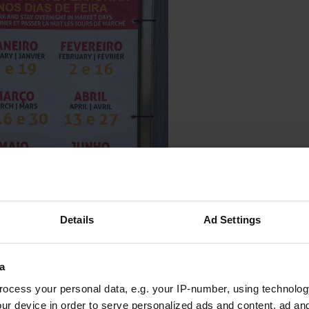
e beoordeeld
—
4 maanden geleden
Details
Ad Settings
itecode:
46128
rplaats vlakbij den Aldi. grijswater en toilet legen en schoonmaker innem
del en fietsgebied.
a
ocess your personal data, e.g. your IP-number, using technolog
oegevoegd aan een locatie
—
7 maanden geleden
ur device in order to serve personalized ads and content, ad a