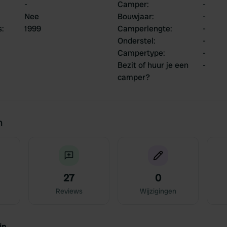
-
Camper
:
-
Nee
Bouwjaar
:
-
s
:
1999
Camperlengte
:
-
Onderstel
:
-
Campertype
:
-
Bezit of huur je een
-
camper?
n
27
0
Reviews
Wijzigingen
jn