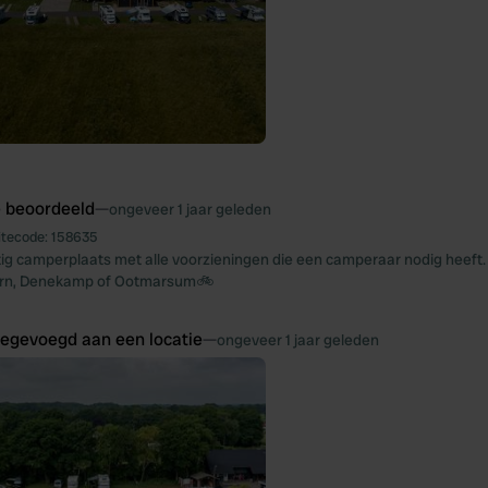
e beoordeeld
—
ongeveer 1 jaar geleden
itecode:
158635
stig camperplaats met alle voorzieningen die een camperaar nodig heeft. 
orn, Denekamp of Ootmarsum🚲
oegevoegd aan een locatie
—
ongeveer 1 jaar geleden