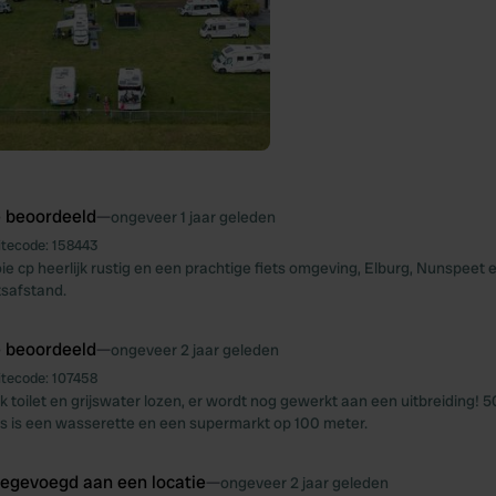
e beoordeeld
—
ongeveer 1 jaar geleden
itecode:
158443
e cp heerlijk rustig en een prachtige fiets omgeving, Elburg, Nunspeet e
tsafstand.
e beoordeeld
—
ongeveer 2 jaar geleden
itecode:
107458
ok toilet en grijswater lozen, er wordt nog gewerkt aan een uitbreiding! 
 is een wasserette en een supermarkt op 100 meter.
oegevoegd aan een locatie
—
ongeveer 2 jaar geleden