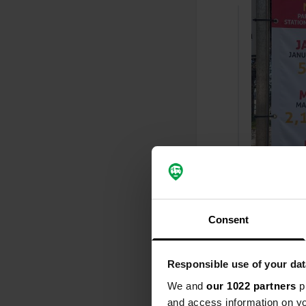
Een locati
Consent
S
grote parkee
prachtig wan
Responsible use of your dat
We and
our 1022 partners
pr
Een foto t
and access information on yo