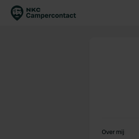
Boek direct
Be
Nederland
Ne
Duitsland
Du
Frankrijk
Fr
Italië
Ita
Veilig boeken
Sp
Bekijk alle...
Over mij