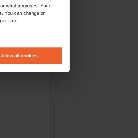
for what purposes. Your
es. You can change or
ger icon.
eral meters
Allow all cookies
ails section
.
se our traffic. We also share
ers who may combine it with
 services.