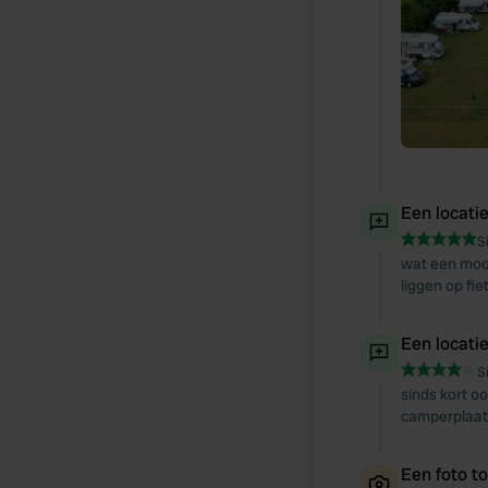
Een locati
S
wat een mooi
liggen op fie
Een locati
S
sinds kort o
camperplaats
Een foto t