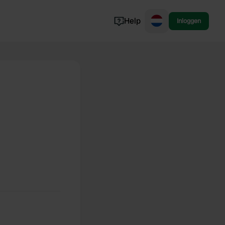
Help
Inloggen
Noorwegen
Portugal
Denemarken
Slovenië
Bekijk alle...