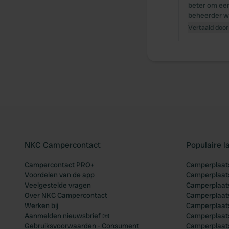
beter om een
beheerder wij
Vertaald door
NKC Campercontact
Populaire 
Campercontact PRO+
Camperplaats
Voordelen van de app
Camperplaats
Veelgestelde vragen
Camperplaats
Over NKC Campercontact
Camperplaats
Werken bij
Camperplaats
Aanmelden nieuwsbrief 📧
Camperplaatse
Gebruiksvoorwaarden - Consument
Camperplaat