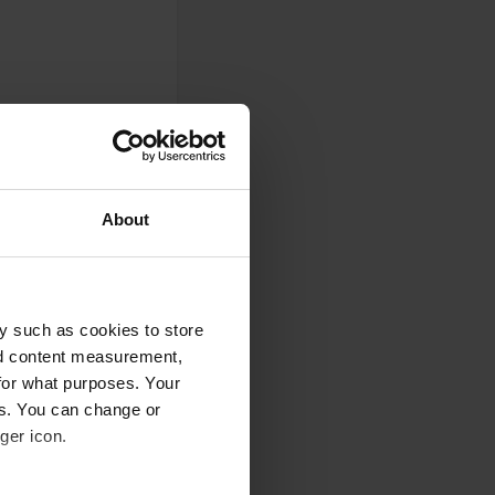
cht vrijwillig. Zeer
, en alles is
About
or hun
y such as cookies to store
nd content measurement,
for what purposes. Your
werden we
es. You can change or
ger icon.