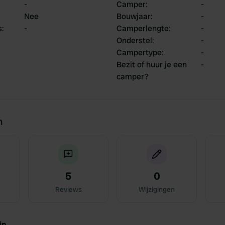
-
Camper
:
-
Nee
Bouwjaar
:
-
s
:
-
Camperlengte
:
-
Onderstel
:
-
Campertype
:
-
Bezit of huur je een
-
camper?
n
5
0
Reviews
Wijzigingen
jn