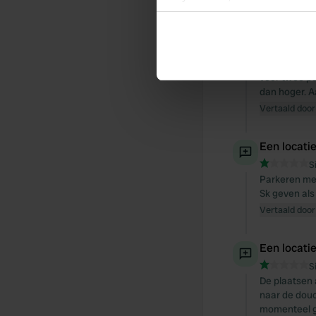
Een locati
Collect information abou
S
Identify your device by ac
Een mooie pl
renovatie, zi
Find out more about how your
grote douche
voor twee pe
We use cookies to personalis
dan hoger. A
information about your use of
Vertaald door
other information that you’ve
Een locati
S
Parkeren met
Sk geven als
Vertaald door
Een locati
S
De plaatsen 
naar de douc
momenteel gr