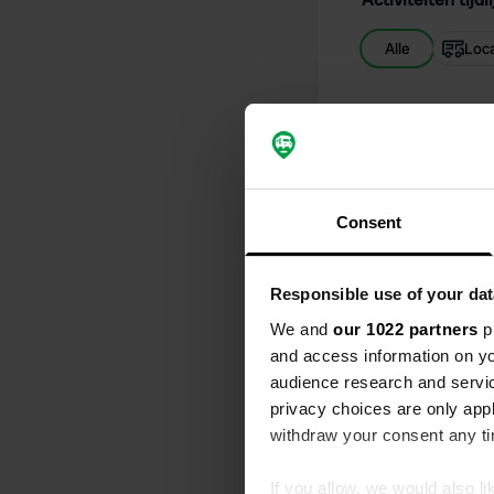
Alle
Loca
Een locati
S
Schone campi
water/rioleri
schoon en ne
Consent
verder aanw
voorbeeldig
Vertaald door
Responsible use of your dat
We and
our 1022 partners
pr
Een locati
and access information on yo
S
audience research and servi
Niet geschik
privacy choices are only app
weggejaagd 
withdraw your consent any tim
Vertaald door
If you allow, we would also lik