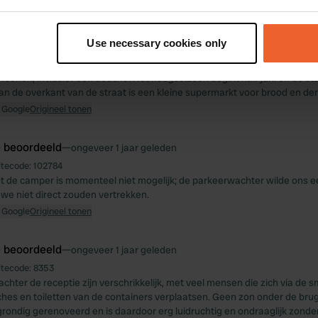
e beoordeeld
—
ongeveer 1 jaar geleden
t your geographical location which can be accurate to within sev
itecode:
45076
tively scanning it for specific characteristics (fingerprinting)
ek met een prachtig uitzicht als je op de eerste rij staat. Momenteel in
Use necessary cookies only
jn niet alle plaatsen bezet. 's Avonds loopt het er vol. De toiletten zijn g
 personal data is processed and set your preferences in the
det
s en toiletten en voldoende ruimte, maar er zijn er maar vier. Momentee
rsonen, inclusief een douche. Het hoogseizoen begint half juni en de sta
e content and ads, to provide social media features and to analy
an de overkant van de straat is een kleine supermarkt voor brood en derg
 our site with our social media, advertising and analytics partn
 Google
Origineel tonen
 provided to them or that they’ve collected from your use of their
e beoordeeld
—
ongeveer 1 jaar geleden
itecode:
102784
 de camper is momenteel niet mogelijk; de parkeerwachter wilde ons 
 we niet direct zouden vertrekken.
 Google
Origineel tonen
e beoordeeld
—
ongeveer 1 jaar geleden
itecode:
8353
achter de receptie zijn verschrikkelijk, met veel mensen die zich via de 
hes en toiletten van de containers verplaatsen. Geen zon onder de bru
ondig gerenoveerd en is daardoor erg luidruchtig en ondraaglijk zonder