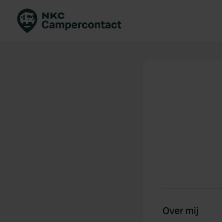
Boek direct
Be
Nederland
Ne
Duitsland
Du
Frankrijk
Fr
Italië
Ita
Veilig boeken
Sp
Bekijk alle...
Over mij