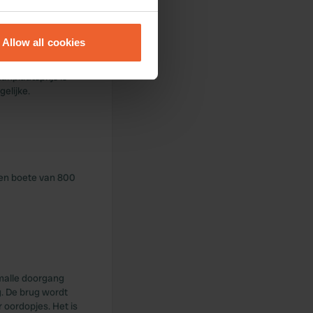
eral meters
 aanbouw en
Allow all cookies
oed en nieuw, met
ails section
.
l kost het 410 NKR
anplaatsprijs is
se our traffic. We also share
elijke.
ers who may combine it with
 services.
een boete van 800
smalle doorgang
g. De brug wordt
 oordopjes. Het is