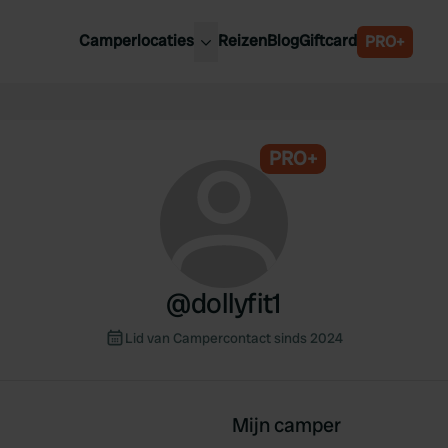
Camperlocaties
Reizen
Blog
Giftcard
PRO+
ste camperplaatsen
België
derland
Luxemburg
itsland
PRO+
Oostenrijk
ankrijk
Zweden
lië
Zwitserland
anje
@
dollyfit1
Lid van Campercontact sinds 2024
Mijn camper