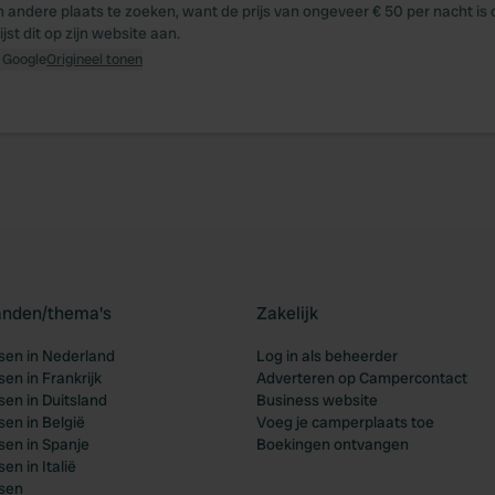
 andere plaats te zoeken, want de prijs van ongeveer € 50 per nacht is 
st dit op zijn website aan.
 Google
Origineel tonen
landen/thema's
Zakelijk
en in Nederland
Log in als beheerder
en in Frankrijk
Adverteren op Campercontact
en in Duitsland
Business website
en in België
Voeg je camperplaats toe
en in Spanje
Boekingen ontvangen
n in Italië
sen