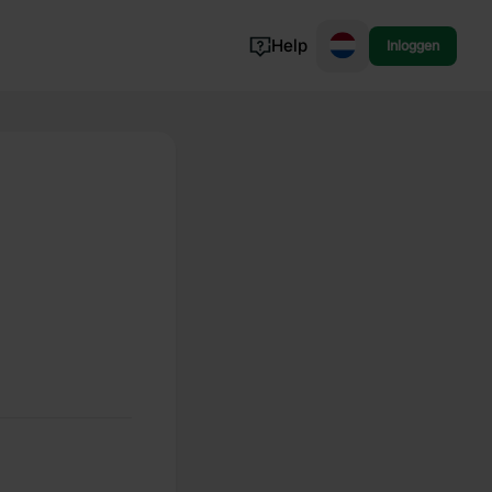
Help
Inloggen
Noorwegen
Portugal
Denemarken
Slovenië
Bekijk alle...