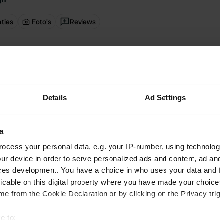
ties
Foto's
Reviews
e beoordeeld
—
10 maanden geleden
itecode:
54679
ng in het centrum, vlakbij de brandweerkazerne, zeer rustig, met
ng/cassetteafvoer. Elektriciteit moet worden betaald, anders is € 10 per na
tjes, met winkels schuin aan de overkant, 24/7 geopend, en pinbetalingen
Details
Ad Settings
ezig. Geweldige camping en een groot compliment aan de gemeente vo
e camperplaatsontwerp.
 Google
Origineel tonen
a
ocess your personal data, e.g. your IP-number, using technolog
e beoordeeld
—
ongeveer 1 jaar geleden
ur device in order to serve personalized ads and content, ad a
itecode:
76511
ces development. You have a choice in who uses your data and 
t voor overnachtingen. Parkeren was van 08.00 tot 20.00 uur. Daarna 
licable on this digital property where you have made your choic
door de parkeerwachter.
e from the Cookie Declaration or by clicking on the Privacy trig
 Google
Origineel tonen
e to: