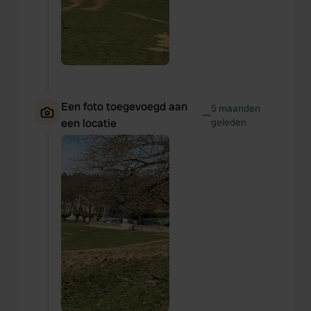
We use cookies to personalise content and ads, to
provide social media features and to analyse our traffic.
We also share information about your use of our site with
our social media, advertising and analytics partners who
may combine it with other information that you’ve
provided to them or that they’ve collected from your use
of their services.
Een foto toegevoegd aan
5 maanden
—
een locatie
geleden