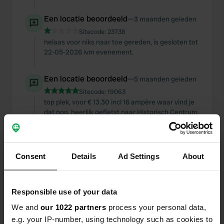
Een locatie beoordeeld
—
3 maanden geleden
Sitecode:
23738
helaas voor niks naar toe gereden, is gesloten tot
22-05-2026 ivm evenement.
Een locatie beoordeeld
—
5 maanden geleden
Sitecode:
19063
top plek, voor € 13.30 incl 16 ampère waar vind je
dat nog, heerlijk gefietst naar Historisch Centrum.
water aanwezig en loosplaatsen grijs en zwart
water , meer heb je niet nodig alles verder aan
boord. Bedankt Auch
Consent
Details
Ad Settings
About
Een foto toegevoegd aan
5 maanden
—
een locatie
geleden
Responsible use of your data
We and
our 1022 partners
process your personal data,
e.g. your IP-number, using technology such as cookies to