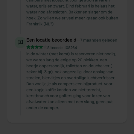
campers met loospunt voor gewoon afval en
water, grijs en zwart. Eind februari is helaas het
water nog afgesloten. Bakker en slager om de
hoek. Zo willen we er veel meer, graag ook buiten
Frankrijk (NL?)
Een locatie beoordeeld
—
7 maanden geleden
Sitecode:
108264
in de winter (met kerst) is reserveren niet nodig,
we waren lang de enige op 20 plekken. een
beetje onpersoonlijk, toiletten en douche ver (
zeker bij -3 gr). ook ongezellig, door opslag van
stoelen, bierviltjes en overtollige luchtverfrisser.
Dan voel je je als campers een bijproduct. voor
een kopje koffie konden we niet terecht,
kerstbrunch voor golfers ging voor. lozen van
afvalwater kan alleen met een slang, geen put
onder de camper.