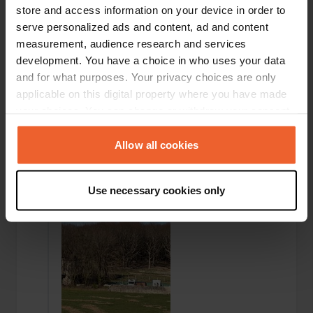
store and access information on your device in order to
serve personalized ads and content, ad and content
measurement, audience research and services
development. You have a choice in who uses your data
and for what purposes. Your privacy choices are only
applicable on this digital property where you have made
your choices. You can change or withdraw your consent
any time from the Cookie Declaration or by clicking on
the Privacy trigger icon.
Allow all cookies
Een foto toegevoegd aan
5 maanden
If you allow, we would also like to:
—
een locatie
geleden
Use necessary cookies only
Collect information about your geographical location
which can be accurate to within several meters
Identify your device by actively scanning it for
specific characteristics (fingerprinting)
Find out more about how your personal data is processed
and set your preferences in the
details section
.