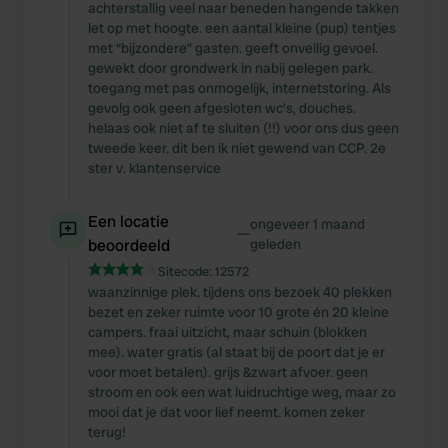
achterstallig veel naar beneden hangende takken
let op met hoogte. een aantal kleine (pup) tentjes
met “bijzondere” gasten. geeft onveilig gevoel.
gewekt door grondwerk in nabij gelegen park.
toegang met pas onmogelijk, internetstoring. Als
gevolg ook geen afgesloten wc’s, douches.
helaas ook niet af te sluiten (!!) voor ons dus geen
tweede keer. dit ben ik niet gewend van CCP. 2e
ster v. klantenservice
Een locatie
ongeveer 1 maand
—
beoordeeld
geleden
Sitecode:
12572
waanzinnige plek. tijdens ons bezoek 40 plekken
bezet en zeker ruimte voor 10 grote én 20 kleine
campers. fraai uitzicht, maar schuin (blokken
mee). water gratis (al staat bij de poort dat je er
voor moet betalen). grijs &zwart afvoer. geen
stroom en ook een wat luidruchtige weg, maar zo
mooi dat je dat voor lief neemt. komen zeker
terug!