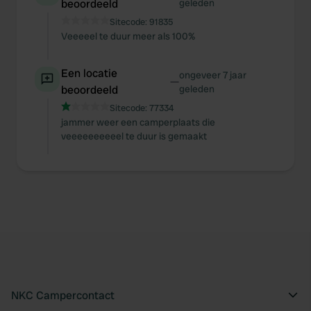
beoordeeld
geleden
Sitecode:
91835
Veeeeel te duur meer als 100%
Een locatie
ongeveer 7 jaar
—
beoordeeld
geleden
Sitecode:
77334
jammer weer een camperplaats die
veeeeeeeeeel te duur is gemaakt
NKC Campercontact