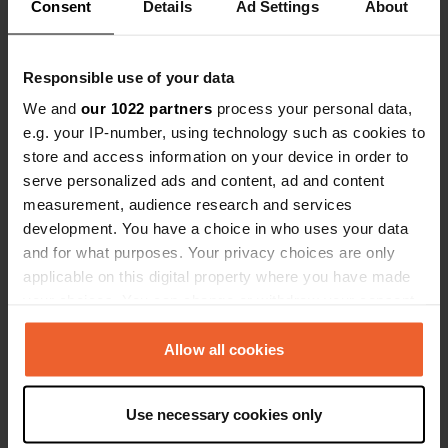
Consent
Details
Ad Settings
About
Een locatie beoordeeld
—
10 maanden geleden
Sitecode:
160900
Responsible use of your data
Zonder sanitair te duur sta in zuid frankrijk met
We and
our 1022 partners
process your personal data,
acsi korting voor 17 euro met sanitair en zwembad
e.g. your IP-number, using technology such as cookies to
en uitgebreid sanitair en alles erop en eraan De
camperplaats heeft in prijs de.camping ingehaald
store and access information on your device in order to
en voorbij gestreeft
serve personalized ads and content, ad and content
measurement, audience research and services
Een locatie
development. You have a choice in who uses your data
ongeveer 1 jaar
—
beoordeeld
geleden
and for what purposes. Your privacy choices are only
applicable on this digital property where you have made
Sitecode:
157890
Mooie camperplaats mooi sanitair vriendelijke
your choices. You can change or withdraw your consent
eigenaar Staanplaats houd niet over, luifel kan
any time from the Cookie Declaration or by clicking on
net uit en aan de andere kant van de camper kun
the Privacy trigger icon.
Allow all cookies
je er net langs gezien de zee van ruimte die er is
had het wat ruimer gemogen .Met 25 euro per
If you allow, we would also like to:
nacht wel erg duur.
Use necessary cookies only
Collect information about your geographical location
which can be accurate to within several meters