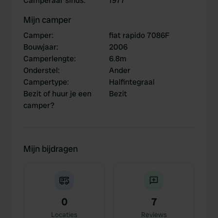
Camperaar sinds
:
1977
Mijn camper
Camper
:
fiat rapido 7086F
Bouwjaar
:
2006
Camperlengte
:
6.8m
Onderstel
:
Ander
Campertype
:
Halfintegraal
Bezit of huur je een
Bezit
camper?
Mijn bijdragen
0
7
Locaties
Reviews