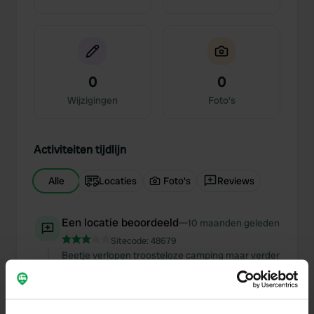
0
0
Wijzigingen
Foto's
Activiteiten tijdlijn
Alle
Locaties
Foto's
Reviews
Een locatie beoordeeld
—
10 maanden geleden
Sitecode:
48679
Beetje verlopen troosteloze camping maar verder
goede staanplaats en perfect santair Heel op de
app staat 23 euro met acsi kaart maar daar werdt
niet naar gekeken dus gewoon 30 euro afgetikt
Dus volgende keer maar eben door rijden. Wim