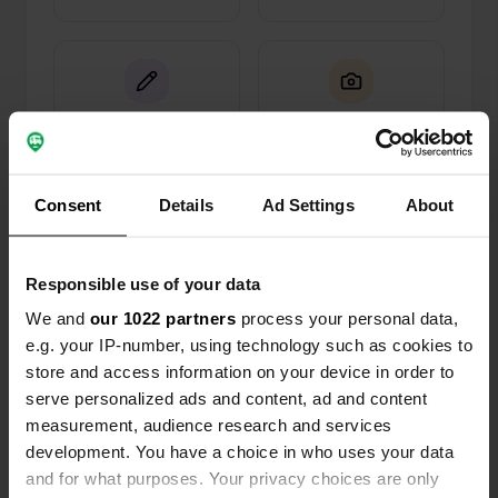
0
0
Wijzigingen
Foto's
Consent
Details
Ad Settings
About
Activiteiten tijdlijn
Responsible use of your data
Alle
Locaties
Foto's
Reviews
We and
our 1022 partners
process your personal data,
e.g. your IP-number, using technology such as cookies to
Een locatie beoordeeld
—
2 maanden geleden
store and access information on your device in order to
Sitecode:
159717
serve personalized ads and content, ad and content
Een erg leuke plek. We werden er ook heel
measurement, audience research and services
vriendelijk ontvangen. De sanitaire voorzieningen
waren erg schoon. In het weekend worden er
development. You have a choice in who uses your data
zelfs eten en gebak geserveerd.
and for what purposes. Your privacy choices are only
Vertaald door Google
Origineel tonen