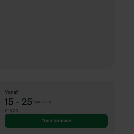
Vanaf
15 - 25
/
per nacht
£ 18,00
Toon tarieven