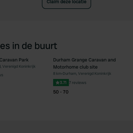
Claim deze locatie
es in de buurt
 Caravan Park
Durham Grange Caravan and
 Verenigd Koninkrijk
Motorhome club site
Favoriet
Fav
8 km
•
Durham, Verenigd Koninkrijk
ws
3.71
7 reviews
50 - 70