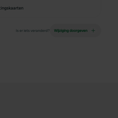
tingskaarten
Is er iets veranderd?
Wijziging doorgeven