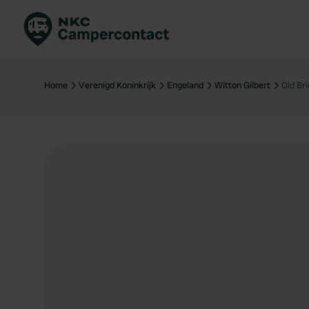
Boek direct
Be
Nederland
Ne
Home
Verenigd Koninkrijk
Engeland
Witton Gilbert
Old Br
Duitsland
Du
Frankrijk
Fr
Italië
Ita
Veilig boeken
Sp
Bekijk alle...