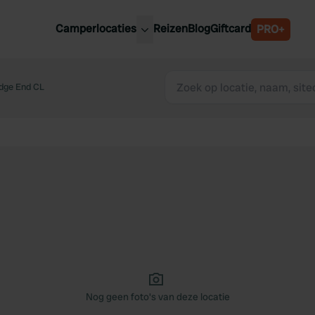
Camperlocaties
Reizen
Blog
Giftcard
PRO+
ste camperplaatsen
België
derland
idge End CL
Luxemburg
itsland
Oostenrijk
ankrijk
Zweden
lië
Zwitserland
anje
Nog geen foto's van deze locatie