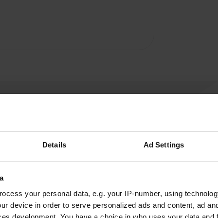
Laat een review achter
Details
Ad Settings
Ben jij hier geweest? Vertel andere camperaars wat
je ervan vond.
a
ocess your personal data, e.g. your IP-number, using technolog
ur device in order to serve personalized ads and content, ad a
ces development. You have a choice in who uses your data and 