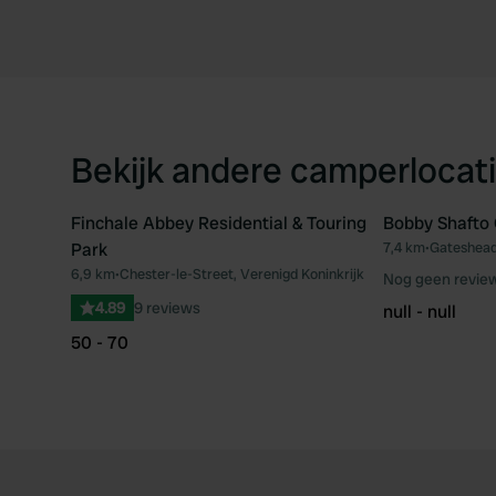
Bekijk andere camperlocati
Finchale Abbey Residential & Touring
Bobby Shafto
Park
7,4 km
•
Gateshead,
Favoriet
6,9 km
•
Chester-le-Street, Verenigd Koninkrijk
Nog geen revie
4.89
9 reviews
null - null
50 - 70