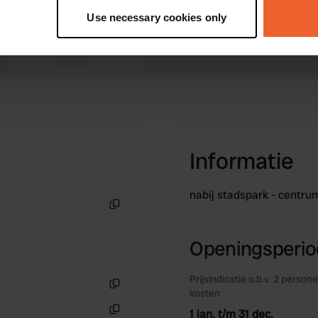
bedienen.
tively scanning it for specific characteristics (fingerprinting)
Use necessary cookies only
 personal data is processed and set your preferences in the
det
e content and ads, to provide social media features and to analy
 our site with our social media, advertising and analytics partn
 provided to them or that they’ve collected from your use of their
Informatie
nabij stadspark - centr
Kopiëren
Openingsperiod
Prijsindicatie o.b.v. 2 person
kosten
Kopiëren
1 jan. t/m 31 dec.