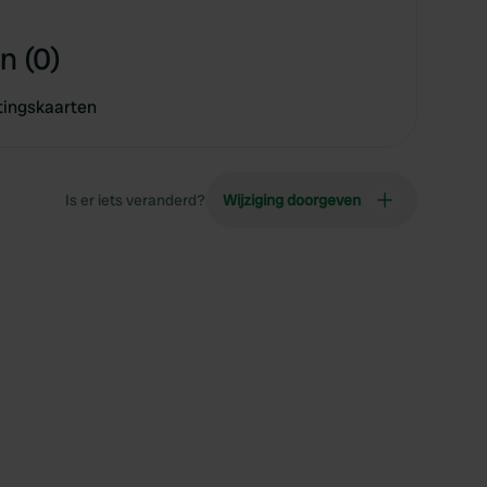
n (0)
tingskaarten
Is er iets veranderd?
Wijziging doorgeven