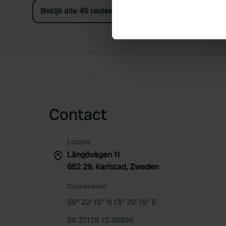
Identify your device by ac
Bekijk alle 45 reviews
Find out more about how your
We use cookies to personalis
information about your use of
other information that you’ve
Contact
Locatie
Långövägen 11
652 29, Karlstad, Zweden
Coördinaten
59° 22' 18" N 13° 29' 19" E
59.37178 13.48856