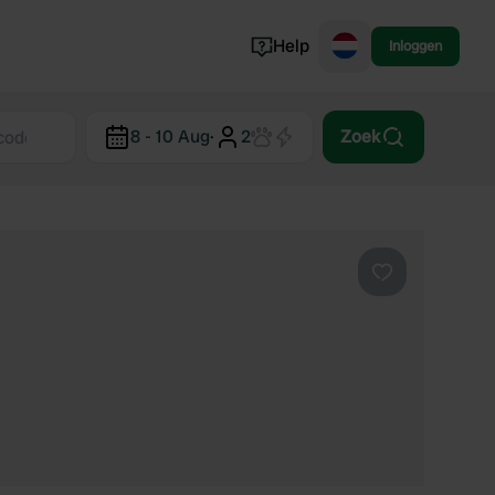
Help
Inloggen
Noorwegen
8 - 10 Aug
·
2
Zoek
Portugal
Denemarken
Slovenië
Bekijk alle...
Favoriet