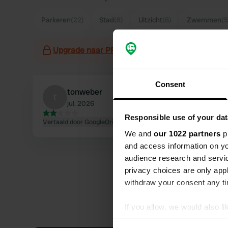
Parkeren
(22)
Stad
(8)
Uitzicht
(6)
Zwemmen
(5
Upgrade naar PRO+
voor het gebruik van filter
Consent
tonweber
t
jul. 2026
Responsible use of your dat
Vertaald door Google
Origineel tonen
We and
our 1022 partners
pr
and access information on yo
audience research and servi
privacy choices are only app
withdraw your consent any tim
If you allow, we would also lik
Collect information abou