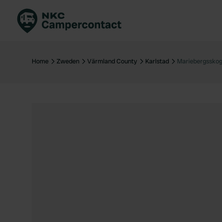
Boek direct
Be
Nederland
Ne
Home
Zweden
Värmland County
Karlstad
Mariebergssko
Duitsland
Du
Frankrijk
Fr
Italië
Ita
Veilig boeken
Sp
Bekijk alle...