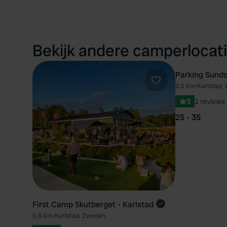
Bekijk andere camperlocati
Parking Sund
2,5 km
•
Karlstad,
Favoriet
3
2 reviews
25 - 35
First Camp Skutberget - Karlstad
5,6 km
•
Karlstad, Zweden