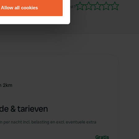
Ben jij hier geweest?
Allow all cookies
ails section
.
se our traffic. We also share
ers who may combine it with
 services.
um 2km
e & tarieven
en per nacht incl. belasting en excl. eventuele extra
Gratis