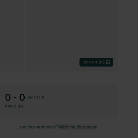
Toon alle
(
18
)
0 - 0
/
per nacht
SEK 0,00
Is er iets veranderd?
Wijziging doorgeven