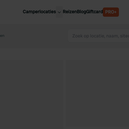
Camperlocaties
Reizen
Blog
Giftcard
PRO+
ste camperplaatsen
België
derland
gen
Luxemburg
itsland
Oostenrijk
ankrijk
Zweden
lië
Zwitserland
anje