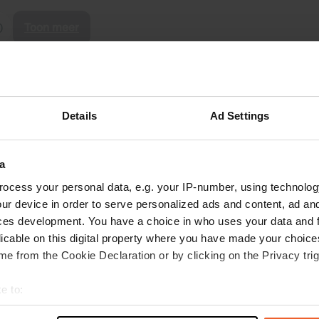
Toon meer
)
s op de reviews
Details
Ad Settings
susbrandt61@gmail.com
feb. 2026
a
6 ruime parkeerplaatsen op fiets-/loopafstand
ocess your personal data, e.g. your IP-number, using technolog
van de stad tot aan de rivier. Gelegen naast een
ur device in order to serve personalized ads and content, ad a
groot park - Mariebergskogen - waar in de
ces development. You have a choice in who uses your data and 
zomer diverse activiteiten voor kinderen
licable on this digital property where you have made your choic
worden georganiseerd en een mooie
e from the Cookie Declaration or by clicking on the Privacy trig
wandelroute te vinden is. Gratis parkeren, 24
lees meer
uur per dag. Elektriciteit kan via verschillende
Vertaald door Google
Origineel tonen
e to:
apps worden aangeschaft. Beschrijvingen
hiervan vindt u bij de stands. Eenvoudig te
t your geographical location which can be accurate to within sev