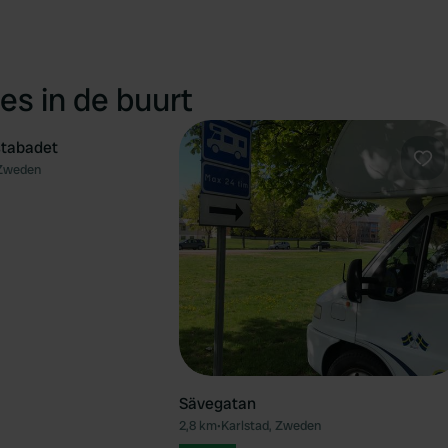
es in de buurt
stabadet
 Zweden
Favoriet
Fav
Sävegatan
2,8 km
•
Karlstad, Zweden