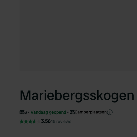
Mariebergsskogen
Camperplaatsen
6
Vandaag geopend
3.56
45 reviews