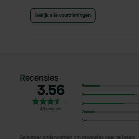
Bekijk alle voorzieningen
Recensies
3.56
5
4
3
45 reviews
2
1
Selecteer onderwerpen om recensies over te lezen: