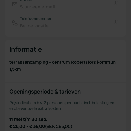
Stuur een e-mail
Kopiëren
Telefoonnummer
Bel de locatie
Kopiëren
Informatie
terrassencamping - centrum Robertsfors kommun
1,5km
Openingsperiode & tarieven
Prijsindicatie o.b.v. 2 personen per nacht incl. belasting en
excl. eventuele extra kosten
11 mei t/m 30 sep.
€ 25,00
-
€ 35,00
(
SEK 295,00
)