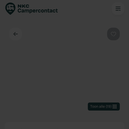
Terug
Favorie
Toon alle
(
19
)