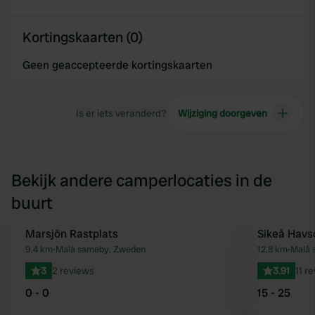
Kortingskaarten (0)
Geen geaccepteerde kortingskaarten
Is er iets veranderd?
Wijziging doorgeven
Bekijk andere camperlocaties in de
buurt
Marsjön Rastplats
Sikeå Hav
Favoriet
9,4 km
•
Malå sameby, Zweden
12,8 km
•
Malå 
3
2 reviews
3.91
11 r
0 - 0
15 - 25