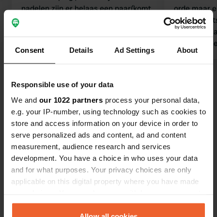
nadelen zijn er helaas een paar(komt
orde maar e
ook wel door verwachtingen die
ook ‘s nach
gewekt zijn door het ANWB boek
wegwerkzaa
charmecampings voor rustzoekers en
wasmachine 
Consent
Details
Ad Settings
About
natuurliefhebbers) : 1. je kunt niet met
SEK 50 elk.
je hond vanaf de camping de natuur is
voor zover duidelijk ( dan kom je op
Bekijk alle 24 reviews
Responsible use of your data
de snelweg E4) 2. ligt pal aan de E4
We and
our 1022 partners
process your personal data,
voordelen zijn er ook: -vissen vanaf
Ben jij hier geweest?
e.g. your IP-number, using technology such as cookies to
de camping op de rivier is inbegrepen
store and access information on your device in order to
en mooi en goed viswater - netjes en
serve personalized ads and content, ad and content
schoon !
measurement, audience research and services
development. You have a choice in who uses your data
and for what purposes. Your privacy choices are only
Contact
applicable on this digital property where you have made
your choices. You can change or withdraw your consent
any time from the Cookie Declaration or by clicking on
Locatie
the Privacy trigger icon.
Allow all cookies