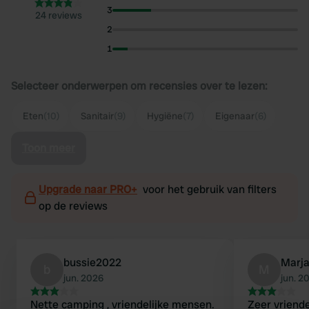
3
24 reviews
2
1
Selecteer onderwerpen om recensies over te lezen:
Eten
(10)
Sanitair
(9)
Hygiëne
(7)
Eigenaar
(6)
Toon meer
Upgrade naar PRO+
voor het gebruik van filters
op de reviews
bussie2022
Marj
b
M
jun. 2026
jun. 2
Nette camping , vriendelijke mensen.
Zeer vriende