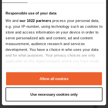
Ben jij hier geweest?
Responsible use of your data
We and
our 1022 partners
process your personal data,
e.g. your IP-number, using technology such as cookies to
store and access information on your device in order to
serve personalized ads and content, ad and content
Contact
measurement, audience research and services
development. You have a choice in who uses your data
Locatie
and for what purposes. Your privacy choices are only
Alegatan 4
applicable on this digital property where you have made
Kopiëren
668 30, Ed, Zweden
your choices. You can change or withdraw your consent
any time from the Cookie Declaration or by clicking on
Coördinaten
the Privacy trigger icon.
Allow all cookies
58° 54' 35" N 11° 56' 12" E
Kopiëren
If you allow, we would also like to:
58.90977 11.93673
Use necessary cookies only
Collect information about your geographical location
Kopiëren
which can be accurate to within several meters
Sitecode