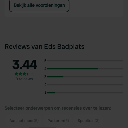
Bekijk alle voorzieningen
Reviews van Eds Badplats
3.44
5
4
3
9 reviews
2
1
Selecteer onderwerpen om recensies over te lezen:
Aan het meer
(5)
Parkeren
(5)
Speeltuin
(3)