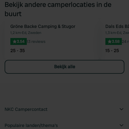
Bekijk andere camperlocaties in de
buurt
Gröne Backe Camping & Stugor
Dals Eds B
Favoriet
1,2 km
•
Ed, Zweden
1,3 km
•
Ed, Zw
3.54
13 reviews
3.58
24 
25 - 35
15 - 25
Bekijk alle
NKC Campercontact
Populaire landen/thema's