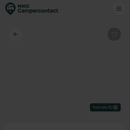
Terug
Favorie
Toon alle
(
5
)