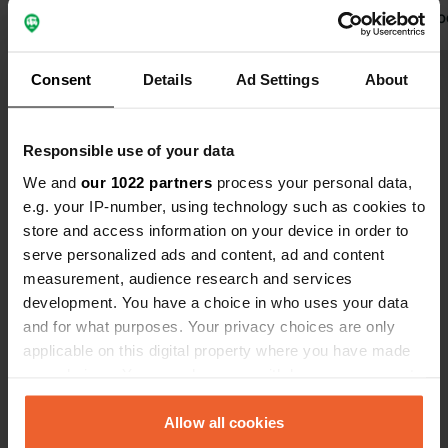
voor de douche en het toilet. Deze
op je bon vo
waren erg netjes en goed schoon.
zelfs z'on a
Vanaf de camping wandel je langs het
toilet scho
Consent
Details
Ad Settings
About
meer naar het dorp. Supermarkt op
Bekijk alle 13 reviews
pizza gegete
loopafstand. Hjo is een mooi dorp om
duur maar we
even rond te kijken.
en dicht bij 
Ben jij hier geweest?
Responsible use of your data
We and
our 1022 partners
process your personal data,
e.g. your IP-number, using technology such as cookies to
store and access information on your device in order to
serve personalized ads and content, ad and content
measurement, audience research and services
Contact
development. You have a choice in who uses your data
and for what purposes. Your privacy choices are only
applicable on this digital property where you have made
Locatie
your choices. You can change or withdraw your consent
Karlsborgsvägen 40
Kopiëren
any time from the Cookie Declaration or by clicking on
544 33, Hjo, Zweden
the Privacy trigger icon.
Allow all cookies
Coördinaten