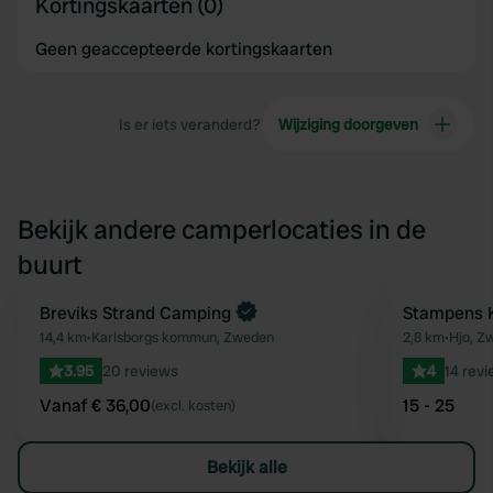
Kortingskaarten (0)
Geen geaccepteerde kortingskaarten
Is er iets veranderd?
Wijziging doorgeven
Bekijk andere camperlocaties in de
buurt
Boek direct
Breviks Strand Camping
Stampens 
Favoriet
14,4 km
•
Karlsborgs kommun, Zweden
2,8 km
•
Hjo, Z
3.95
20 reviews
4
14 rev
Vanaf € 36,00
15 - 25
(excl. kosten)
Bekijk alle