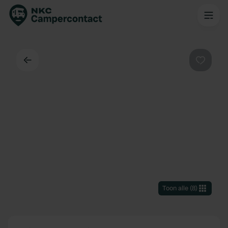
Terug
Favorie
Toon alle
(
8
)