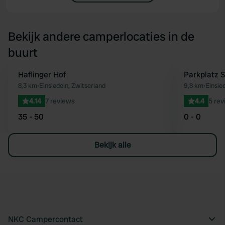
Bekijk andere camperlocaties in de
buurt
Haflinger Hof
Parkplatz 
Favoriet
8,3 km
•
Einsiedeln, Zwitserland
9,8 km
•
Einsie
4.14
7 reviews
4.4
5 rev
35 - 50
0 - 0
Bekijk alle
NKC Campercontact