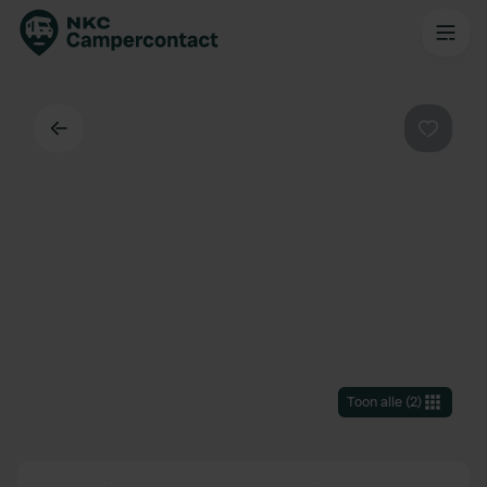
Terug
Favorie
Toon alle
(
2
)