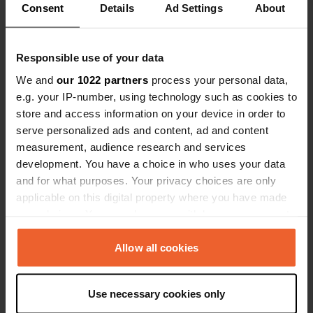
Bekijk alle 5 reviews
Consent
Details
Ad Settings
About
Ben jij hier geweest?
Responsible use of your data
We and
our 1022 partners
process your personal data,
e.g. your IP-number, using technology such as cookies to
store and access information on your device in order to
serve personalized ads and content, ad and content
Contact
measurement, audience research and services
development. You have a choice in who uses your data
and for what purposes. Your privacy choices are only
Locatie
applicable on this digital property where you have made
Kniestrasse
Kopiëren
your choices. You can change or withdraw your consent
8640, Rapperswil-Jona, Zwitserland
any time from the Cookie Declaration or by clicking on
Coördinaten
the Privacy trigger icon.
Allow all cookies
47° 13' 40" N 8° 49' 20" E
Kopiëren
If you allow, we would also like to:
47.22787 8.82229
Use necessary cookies only
Collect information about your geographical location
Kopiëren