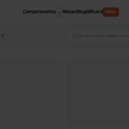
Camperlocaties
Reizen
Blog
Giftcard
PRO+
ste camperplaatsen
België
derland
+ R
Luxemburg
itsland
Oostenrijk
ankrijk
Zweden
lië
Zwitserland
anje