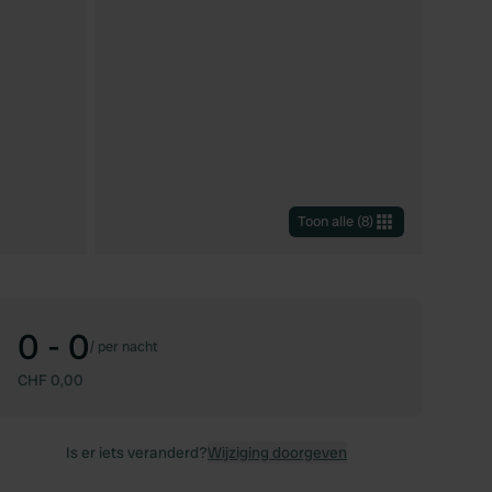
Toon alle
(
8
)
0 - 0
/
per nacht
CHF 0,00
Is er iets veranderd?
Wijziging doorgeven