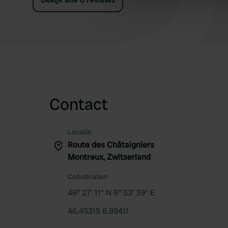
other information that you’ve
Contact
Locatie
Route des Châtaigniers
Montreux, Zwitserland
Coördinaten
46° 27' 11" N 6° 53' 39" E
46.45315 6.89411