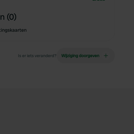
n (0)
tingskaarten
Is er iets veranderd?
Wijziging doorgeven