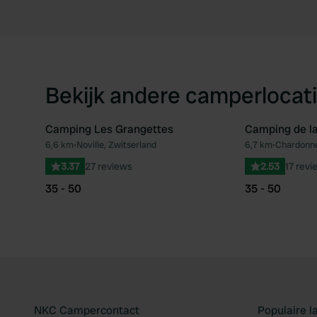
Bekijk andere camperlocati
Camping Les Grangettes
Camping de la
6,6 km
•
Noville, Zwitserland
6,7 km
•
Chardonne
Favoriet
3.37
27 reviews
2.53
17 revi
35 - 50
35 - 50
NKC Campercontact
Populaire 