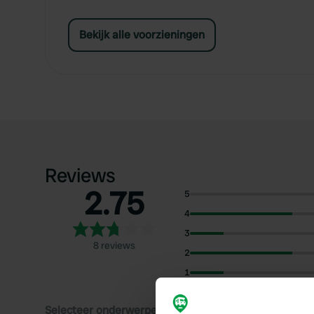
Bekijk alle voorzieningen
Reviews
2.75
5
4
3
8 reviews
2
1
Selecteer onderwerpen om reviews over te lezen: