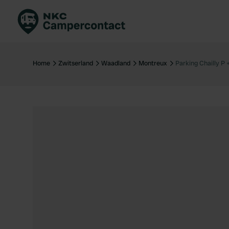
Boek direct
Be
Nederland
Ne
Home
Zwitserland
Waadland
Montreux
Parking Chailly P 
Duitsland
Du
Frankrijk
Fr
Italië
Ita
Veilig boeken
Sp
Bekijk alle...