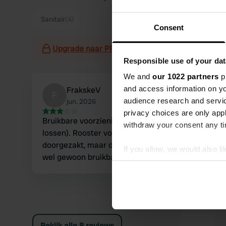
Sanitair
(4)
Consent
Upgrade naar PRO+
voor het gebruik van filter
Responsible use of your dat
We and
our 1022 partners
pr
and access information on yo
FrakskeV
F
audience research and servi
jun. 2026
privacy choices are only app
Bruikbare voorziening (alleen gebruikt voor
withdraw your consent any tim
lossen). Rooster voor grijswater afvoer is
doorgezakt, maar door achteruit op te steken
If you allow, we would also lik
wel gewoon bruikbaar.
Collect information abou
Identify your device by ac
Find out more about how your
We use cookies to personalis
Bekijk alle 8 reviews
information about your use of