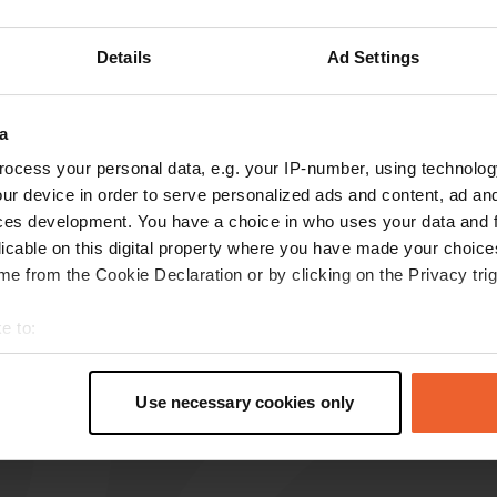
Details
Ad Settings
s op de reviews
a
ocess your personal data, e.g. your IP-number, using technolog
ur device in order to serve personalized ads and content, ad a
Fergus533
F
ces development. You have a choice in who uses your data and 
jul. 2025
licable on this digital property where you have made your choic
munten voor drinkbaar water bij garage,
e from the Cookie Declaration or by clicking on the Privacy trig
momenteel gesloten (verlof) tot 11 aug; wel
mogelijk: niet drinkbaar water/lozen toilet en
e to:
grijs water
t your geographical location which can be accurate to within sev
tively scanning it for specific characteristics (fingerprinting)
Use necessary cookies only
 personal data is processed and set your preferences in the
det
e content and ads, to provide social media features and to analy
 our site with our social media, advertising and analytics partn