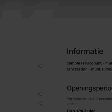
 provided to them or that they’ve collected from your use of their
Informatie
camperservicepunt - munt
tankstation - muntje voo
Kopiëren
Openingsperiod
Prijsindicatie o.b.v. 2 person
Kopiëren
kosten
Kopiëren
1 jan. t/m 31 dec.