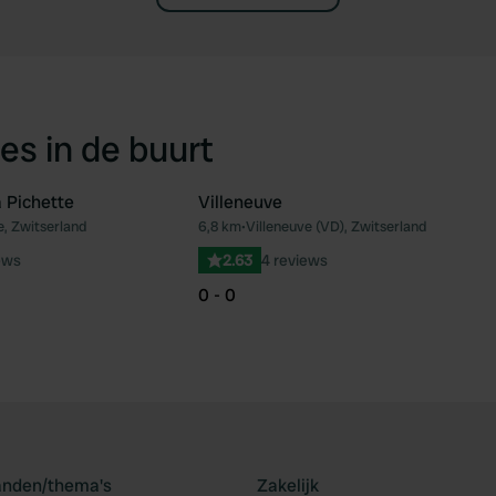
es in de buurt
 Pichette
Villeneuve
, Zwitserland
6,8 km
•
Villeneuve (VD), Zwitserland
Favoriet
Fav
ews
2.63
4 reviews
0 - 0
landen/thema's
Zakelijk