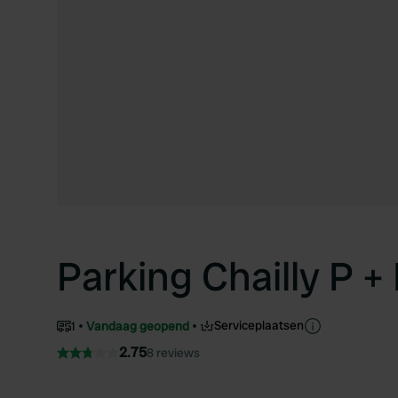
Parking Chailly P +
Serviceplaatsen
1
Vandaag geopend
2.75
8 reviews