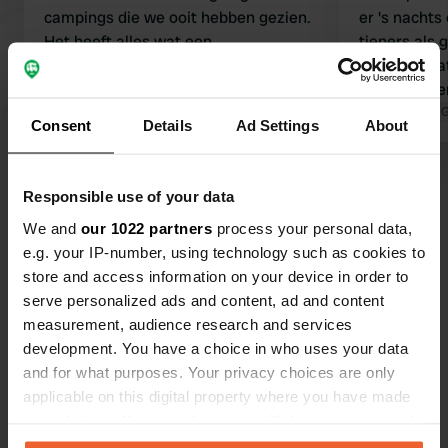
campings die we ooit hebben gezien.
er 's nachts
Het heeft alles wat een
tieners als 
camperreiziger nodig heeft. Prachtige
parkeerplaa
omgeving met talloze activiteiten,
brug erboven
zoals de abdij van Weltenburg, de
Vertaald door Google
Origineel tonen
lawaaiig! De
Vertaald door 
Consent
Details
Ad Settings
About
Bevrijdingshal, enz. Op korte afstand
echte aanra
van de stad en winkels. Onze
Bekijk alle 104 reviews
conclusie: We komen terug.
Responsible use of your data
We and
our 1022 partners
process your personal data,
Ben jij hier geweest?
e.g. your IP-number, using technology such as cookies to
store and access information on your device in order to
serve personalized ads and content, ad and content
measurement, audience research and services
development. You have a choice in who uses your data
and for what purposes. Your privacy choices are only
Contact
applicable on this digital property where you have made
your choices. You can change or withdraw your consent
Locatie
any time from the Cookie Declaration or by clicking on