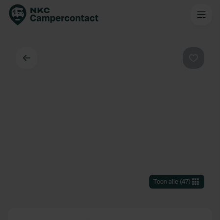
Terug
Favorie
Toon alle
(
47
)