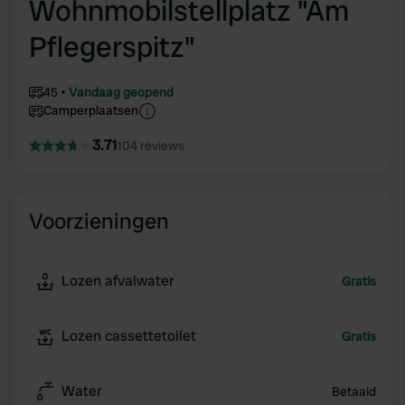
Wohnmobilstellplatz "Am
Pflegerspitz"
45
Vandaag geopend
Camperplaatsen
3.71
104 reviews
Voorzieningen
Lozen afvalwater
Gratis
Lozen cassettetoilet
Gratis
Water
Betaald