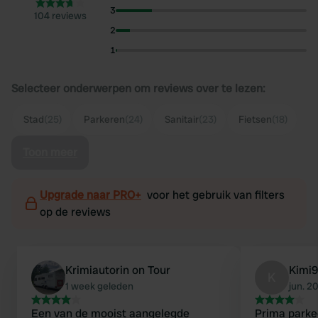
3
104 reviews
2
1
Selecteer onderwerpen om reviews over te lezen:
Stad
(25)
Parkeren
(24)
Sanitair
(23)
Fietsen
(18)
Toon meer
Upgrade naar PRO+
voor het gebruik van filters
op de reviews
Krimiautorin on Tour
Kimi
K
1 week geleden
jun. 2
Een van de mooist aangelegde
Prima parke