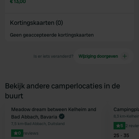
€ 13,00
Kortingskaarten (0)
Geen geaccepteerde kortingskaarten
Is er iets veranderd?
Wijziging doorgeven
Bekijk andere camperlocaties in de
buurt
Boek direct
Meadow dream between Kelheim and
Campingpla
Favoriet
Bad Abbach, Bavaria
8,3 km
•
Kelhei
7,5 km
•
Bad Abbach, Duitsland
5
2 revi
0
reviews
25 - 35