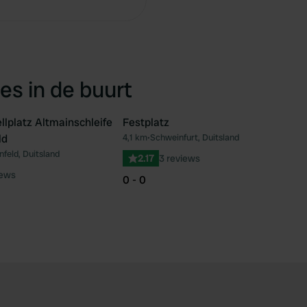
es in de buurt
lplatz Altmainschleife
Festplatz
ld
4,1 km
•
Schweinfurt, Duitsland
Favoriet
Fav
nfeld, Duitsland
2.17
3 reviews
iews
0 - 0