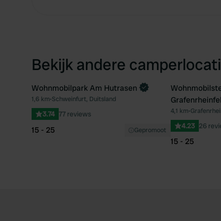
Bekijk andere camperlocati
Wohnmobilpark Am Hutrasen
Wohnmobilstel
Boek direct
1,6 km
•
Schweinfurt, Duitsland
Grafenrheinfe
Favoriet
4,1 km
•
Grafenrhei
3.74
77 reviews
4.23
26 rev
15 - 25
Gepromoot
15 - 25