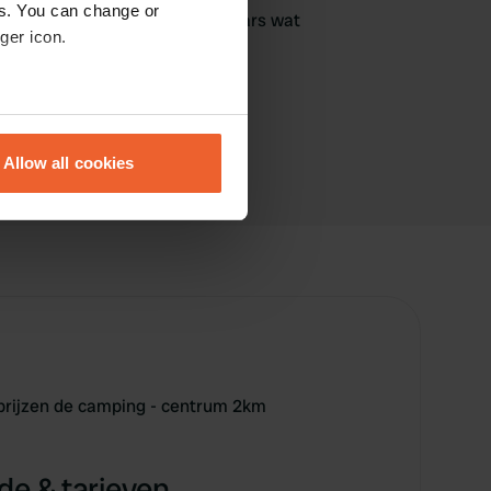
es. You can change or
geweest? Vertel andere camperaars wat
ger icon.
je ervan vond.
eral meters
Allow all cookies
ails section
.
se our traffic. We also share
ers who may combine it with
 services.
 prijzen de camping - centrum 2km
e & tarieven