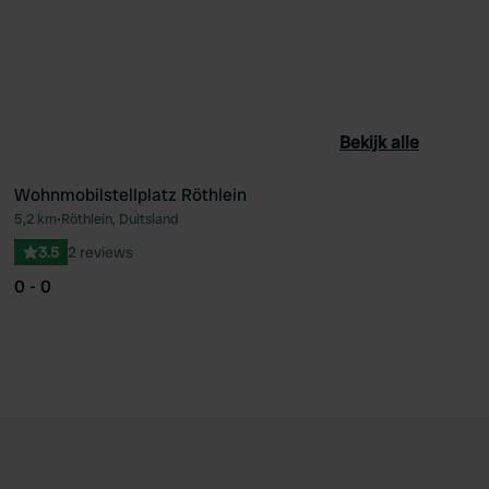
Bekijk alle
Wohnmobilstellplatz Röthlein
5,2 km
•
Röthlein, Duitsland
oriet
Favoriet
3.5
2 reviews
0 - 0