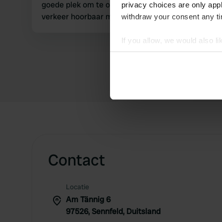
goede plek om te overnachten prijs 25€ inclusief
privacy choices are only app
verkeer
withdraw your consent any tim
If you allow, we would also lik
Collect information abou
Identify your device by ac
Find out more about how your
We use cookies to personalis
information about your use of
other information that you’ve
Contact
Locatie
Am Tännig 6
97526, Sennfeld, Duitsland