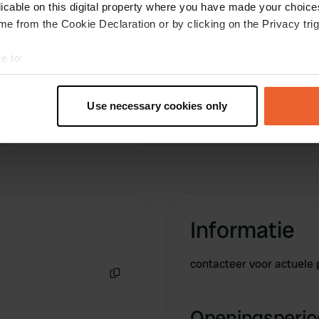
 stroom water douche wel
licable on this digital property where you have made your choic
Ben jij hier 
 hoorbaar maar mooie plaats. camper + 2 personen. 18-08-2025.
e from the Cookie Declaration or by clicking on the Privacy trig
e to:
t your geographical location which can be accurate to within sev
tively scanning it for specific characteristics (fingerprinting)
Use necessary cookies only
 personal data is processed and set your preferences in the
det
e content and ads, to provide social media features and to analy
 our site with our social media, advertising and analytics partn
 provided to them or that they’ve collected from your use of their
Informatie
contacteer voor actuele
Kopiëren
Openingsperiod