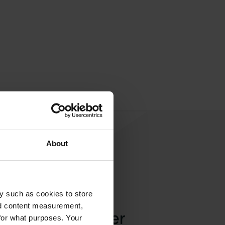
About
y such as cookies to store
nd content measurement,
een review achter
for what purposes. Your