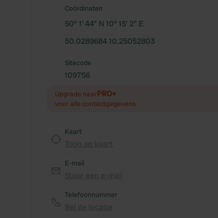
Coördinaten
50° 1' 44" N 10° 15' 2" E
50.0289684 10.25052803
Sitecode
109756
PRO+
Upgrade naar
voor alle contactgegevens
Kaart
Toon op kaart
E-mail
Stuur een e-mail
Telefoonnummer
Bel de locatie