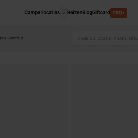
Camperlocaties
Reizen
Blog
Giftcard
PRO+
ste camperplaatsen
België
derland
nde Sennfeld
Luxemburg
itsland
Oostenrijk
ankrijk
Zweden
lië
Zwitserland
anje