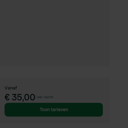
Vanaf
€ 35,00
/
per nacht
Toon tarieven