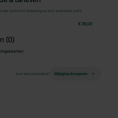
en per nacht incl. belasting en excl. eventuele extra
€ 35,00
n (0)
tingskaarten
Is er iets veranderd?
Wijziging doorgeven