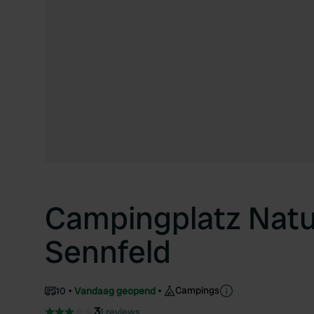
Campingplatz Natu
Sennfeld
Campings
10
Vandaag geopend
3
1 reviews