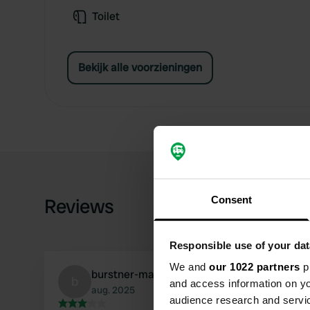
Toilet
Bekijk alle voorzieningen
Reviews
Consent
Responsible use of your dat
We and
our 1022 partners
pr
burstner-marano
b
and access information on yo
aug. 2025
audience research and servi