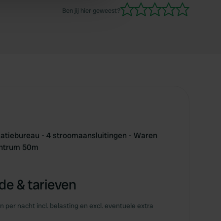
 services.
Ben jij hier geweest?
matiebureau - 4 stroomaansluitingen - Waren
entrum 50m
e & tarieven
en per nacht incl. belasting en excl. eventuele extra