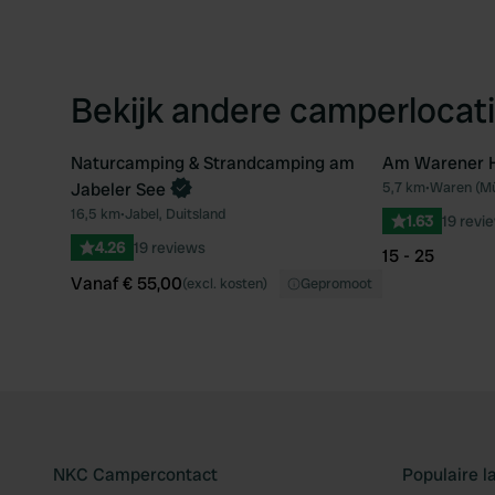
Bekijk andere camperlocati
Naturcamping & Strandcamping am
Am Warener 
Boek direct
Jabeler See
5,7 km
•
Waren (Mür
Favoriet
16,5 km
•
Jabel, Duitsland
1.63
19 revi
4.26
19 reviews
15 - 25
Vanaf € 55,00
(excl. kosten)
Gepromoot
NKC Campercontact
Populaire 