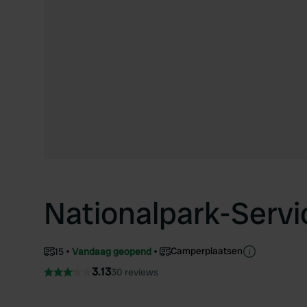
Nationalpark-Servi
Camperplaatsen
15
Vandaag geopend
3.13
30 reviews