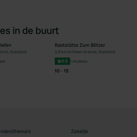
es in de buurt
Hafen
Raststätte Zum Blitzer
itz), Duitsland
5,8 km
•
Schloen-Dratow, Duitsland
Favoriet
Fav
ews
0.5
1 reviews
10 - 15
landen/thema's
Zakelijk