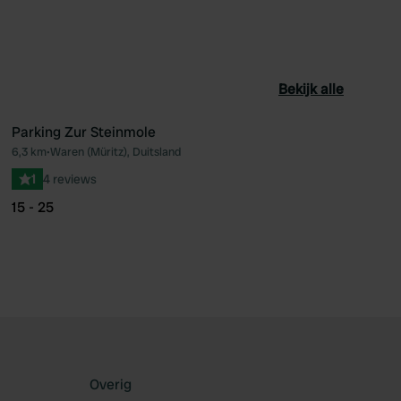
Bekijk alle
Parking Zur Steinmole
6,3 km
•
Waren (Müritz), Duitsland
oriet
Favoriet
1
4 reviews
15 - 25
Overig