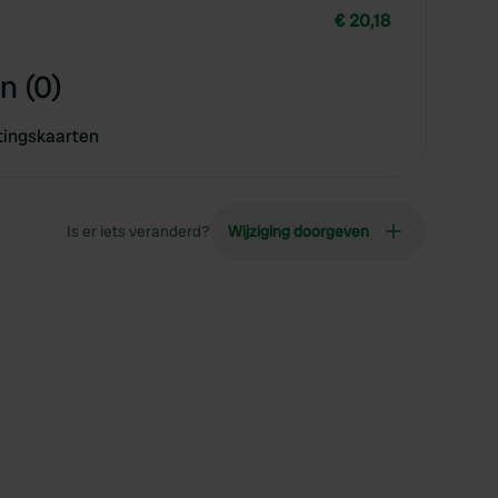
€ 20,18
n (0)
tingskaarten
Is er iets veranderd?
Wijziging doorgeven