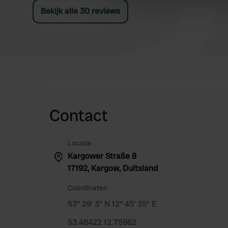
beschikbaar.
other information that you’ve
Bekijk alle 30 reviews
Contact
Locatie
Kargower Straße 8
17192, Kargow, Duitsland
Coördinaten
53° 29' 3" N 12° 45' 35" E
53.48422 12.75962