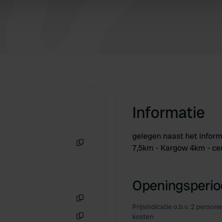
 provided to them or that they’ve collected from your use of their
Informatie
gelegen naast het infor
7,5km - Kargow 4km - c
Kopiëren
Openingsperiod
Prijsindicatie o.b.v. 2 person
Kopiëren
kosten