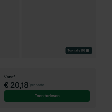
Toon alle
(
9
)
Vanaf
€ 20,18
/
per nacht
Toon tarieven