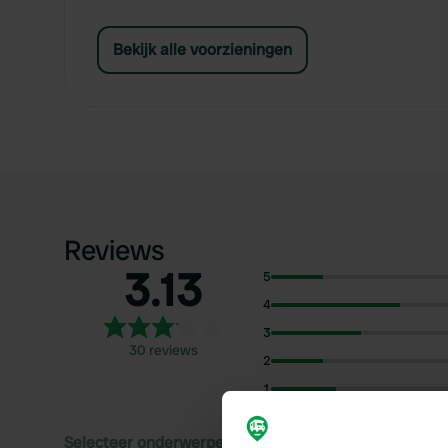
Bekijk alle voorzieningen
Reviews
3.13
5
4
3
30 reviews
2
1
Selecteer onderwerpen om reviews over te lezen: