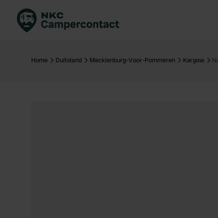
Boek direct
Be
Nederland
Ne
Home
Duitsland
Mecklenburg-Voor-Pommeren
Kargow
N
Duitsland
Du
Frankrijk
Fr
Italië
Ita
Veilig boeken
Sp
Bekijk alle...