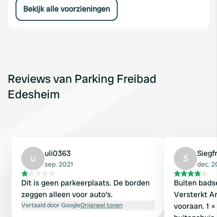
Bekijk alle voorzieningen
Reviews van Parking Freibad
Edesheim
uli0363
Siegf
u
S
sep. 2021
dec. 2
Dit is geen parkeerplaats. De borden
Buiten badse
zeggen alleen voor auto's.
Versterkt Ar
Vertaald door Google
Origineel tonen
vooraan. 1 ×