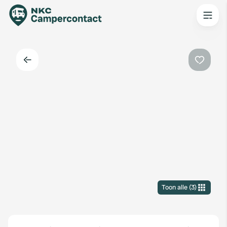
Terug
Favorie
Toon alle
(
3
)