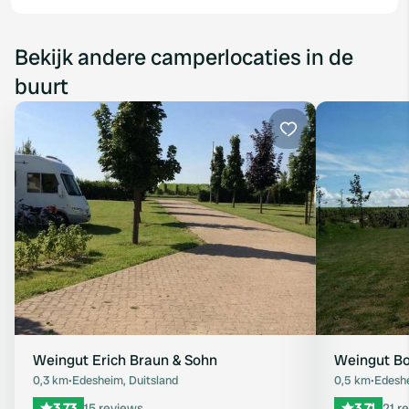
Bekijk andere camperlocaties in de
buurt
Favoriet
Weingut Erich Braun & Sohn
Weingut B
0,3 km
•
Edesheim, Duitsland
0,5 km
•
Edeshe
3.73
15 reviews
3.71
21 r