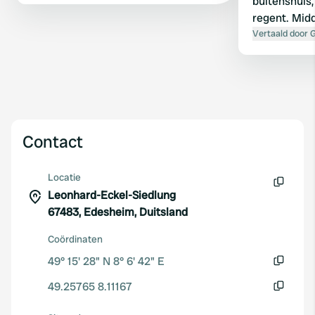
buitenshuis
regent. Midd
bomen, hier
Vertaald door 
alleen, 's n
zelfvoorzie
uitrusting! 1
Contact
Locatie
Leonhard-Eckel-Siedlung
Kopiëren
67483, Edesheim, Duitsland
Coördinaten
49° 15' 28" N 8° 6' 42" E
Kopiëren
49.25765 8.11167
Kopiëren