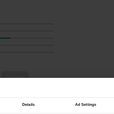
Toon meer
s op de reviews
Details
Ad Settings
aliasdeVos