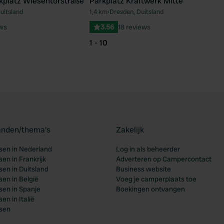
kplatz Wiesentorstraße
Parkplatz Kraftwerk Mitte
uitsland
1,4 km
•
Dresden, Duitsland
Favoriet
Fav
ews
3.56
18 reviews
1 - 10
landen/thema's
Zakelijk
en in Nederland
Log in als beheerder
en in Frankrijk
Adverteren op Campercontact
en in Duitsland
Business website
en in België
Voeg je camperplaats toe
en in Spanje
Boekingen ontvangen
n in Italië
sen