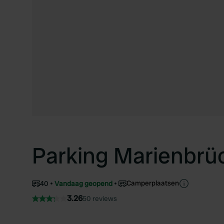
Parking Marienbrü
Camperplaatsen
40
Vandaag geopend
3.26
50 reviews