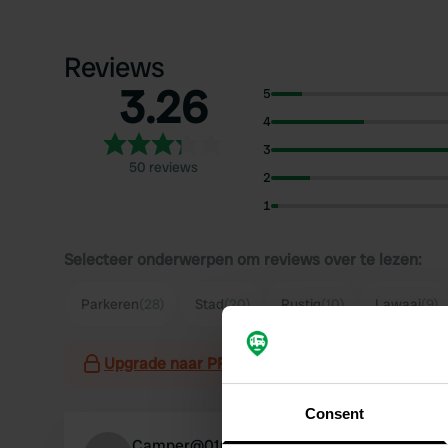
Reviews
3.26
5
4
3
50 reviews
2
1
Selecteer onderwerpen om reviews over te lezen:
Parkeren
(28)
Stad
(20)
Rustig
(10)
Lawaai
(9)
Upgrade naar PRO+
voor het gebruik van filter
Consent
Camper@010