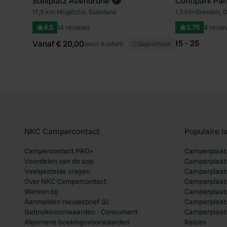
Stellplatz Abendruhe
Contipark Par
Boek direct
17,9 km
•
Müglitztal, Duitsland
1,3 km
•
Dresden, D
Favoriet
4.5
14 reviews
2.75
4 revi
15 - 25
Vanaf € 20,00
(excl. kosten)
Gepromoot
NKC Campercontact
Populaire 
Campercontact PRO+
Camperplaats
Voordelen van de app
Camperplaats
Veelgestelde vragen
Camperplaats
Over NKC Campercontact
Camperplaats
Werken bij
Camperplaats
Aanmelden nieuwsbrief 📧
Camperplaatse
Gebruiksvoorwaarden - Consument
Camperplaat
Algemene boekingsvoorwaarden
Reizen