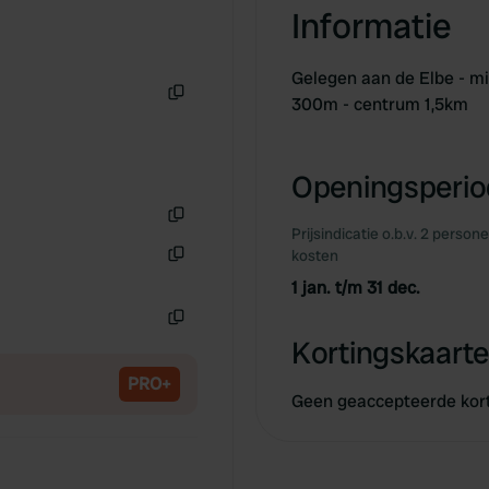
Informatie
Gelegen aan de Elbe - mi
300m - centrum 1,5km
Kopiëren
Openingsperiod
Prijsindicatie o.b.v. 2 person
Kopiëren
kosten
Kopiëren
1 jan. t/m 31 dec.
Kopiëren
Kortingskaarte
PRO+
Geen geaccepteerde kor