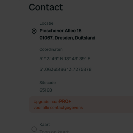
Contact
Locatie
Pieschener Allee 18
01067, Dresden, Duitsland
Coördinaten
51° 3' 49" N 13° 43' 39" E
51.06365186 13.7275878
Sitecode
65168
PRO+
Upgrade naar
voor alle contactgegevens
Kaart
Toon op kaart