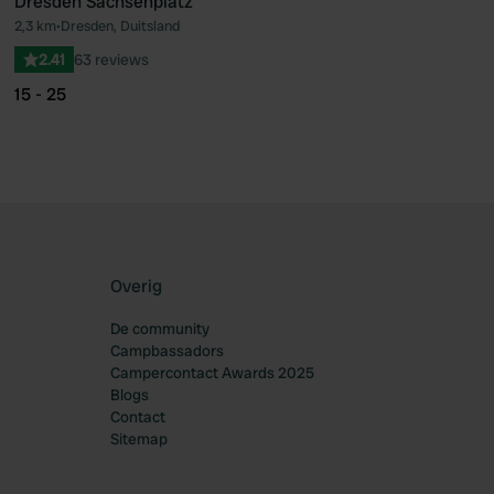
Dresden Sachsenplatz
2,3 km
•
Dresden, Duitsland
oriet
Favoriet
2.41
63 reviews
15 - 25
Overig
De community
Campbassadors
Campercontact Awards 2025
Blogs
Contact
Sitemap