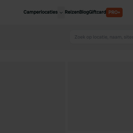
Camperlocaties
Reizen
Blog
Giftcard
PRO+
ste camperplaatsen
België
derland
Luxemburg
itsland
Oostenrijk
ankrijk
Zweden
lië
Zwitserland
anje