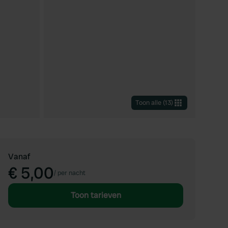
Toon alle
(
13
)
Vanaf
€ 5,00
/
per nacht
Toon tarieven