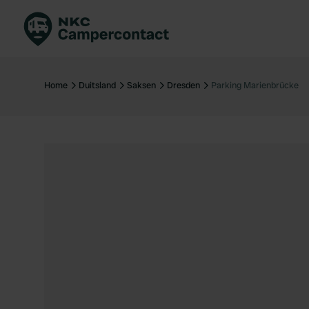
Boek direct
Be
Nederland
Ne
Home
Duitsland
Saksen
Dresden
Parking Marienbrücke
Duitsland
Du
Frankrijk
Fr
Italië
Ita
Veilig boeken
Sp
Bekijk alle...