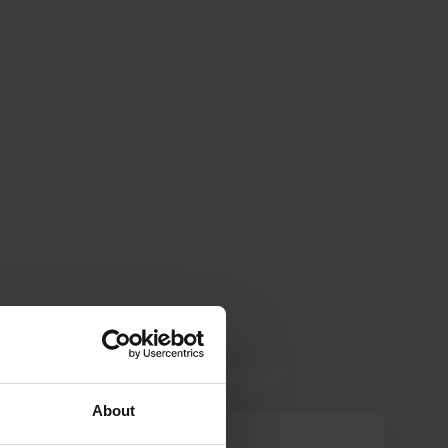
About
gtss