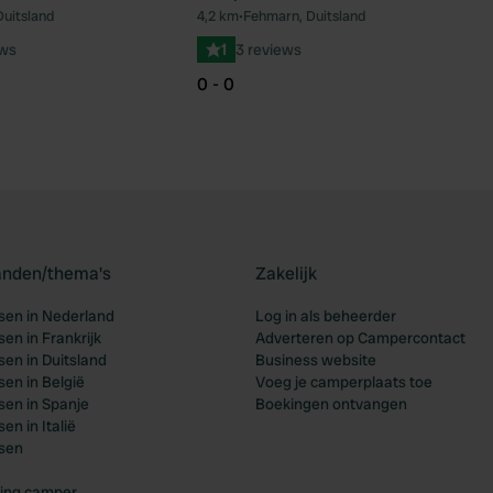
uitsland
4,2 km
•
Fehmarn, Duitsland
Favoriet
Fav
ews
1
3 reviews
0 - 0
landen/thema's
Zakelijk
en in Nederland
Log in als beheerder
en in Frankrijk
Adverteren op Campercontact
en in Duitsland
Business website
en in België
Voeg je camperplaats toe
en in Spanje
Boekingen ontvangen
n in Italië
sen
ing camper