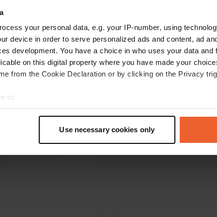
a
lisa145
l
ocess your personal data, e.g. your IP-number, using technolog
okt. 2023
ur device in order to serve personalized ads and content, ad a
Afval bovenaan!
ces development. You have a choice in who uses your data and 
Vertaald door Google
Origineel tonen
licable on this digital property where you have made your choic
e from the Cookie Declaration or by clicking on the Privacy trig
e to:
t your geographical location which can be accurate to within sev
tively scanning it for specific characteristics (fingerprinting)
Use necessary cookies only
 personal data is processed and set your preferences in the
det
e content and ads, to provide social media features and to analy
 our site with our social media, advertising and analytics partn
 provided to them or that they’ve collected from your use of their