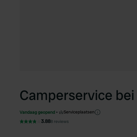
Camperservice bei
Serviceplaatsen
Vandaag geopend
3.88
8 reviews