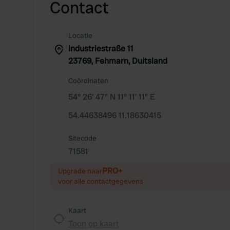
Contact
Locatie
Industriestraße 11
23769, Fehmarn, Duitsland
Coördinaten
54° 26' 47" N 11° 11' 11" E
54.44638496 11.18630415
Sitecode
71581
PRO+
Upgrade naar
voor alle contactgegevens
Kaart
Toon op kaart