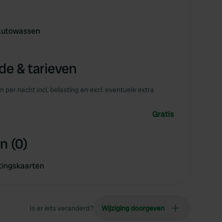
 Autowassen
e & tarieven
en per nacht incl. belasting en excl. eventuele extra
Gratis
n (0)
tingskaarten
Is er iets veranderd?
Wijziging doorgeven