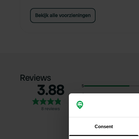
Bekijk alle voorzieningen
Reviews
3.88
5
4
3
8 reviews
2
1
Consent