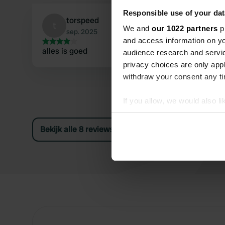
Responsible use of your dat
torspeed
t
We and
our 1022 partners
pr
sep. 2025
and access information on yo
alles is goed
audience research and servi
privacy choices are only app
withdraw your consent any tim
If you allow, we would also lik
Collect information abou
Identify your device by ac
Bekijk alle 8 reviews
Find out more about how your
We use cookies to personalis
information about your use of
other information that you’ve