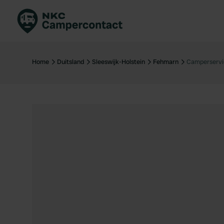
Boek direct
Be
Nederland
Ne
Home
Duitsland
Sleeswijk-Holstein
Fehmarn
Camperservi
Duitsland
Du
Frankrijk
Fr
Italië
Ita
Veilig boeken
Sp
Bekijk alle...