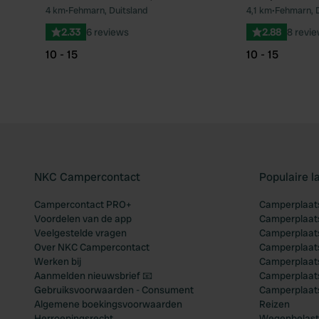
4 km
•
Fehmarn, Duitsland
4,1 km
•
Fehmarn, D
Favoriet
2.33
6 reviews
2.88
8 revi
10 - 15
10 - 15
NKC Campercontact
Populaire 
Campercontact PRO+
Camperplaats
Voordelen van de app
Camperplaats
Veelgestelde vragen
Camperplaats
Over NKC Campercontact
Camperplaats
Werken bij
Camperplaats
Aanmelden nieuwsbrief 📧
Camperplaatse
Gebruiksvoorwaarden - Consument
Camperplaat
Algemene boekingsvoorwaarden
Reizen
Herroepingsrecht
Wegenbelast