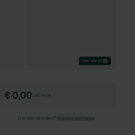
Toon alle
(
5
)
€ 0,00
/
per nacht
Is er iets veranderd?
Wijziging doorgeven