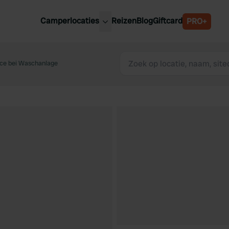
Camperlocaties
Reizen
Blog
Giftcard
PRO+
ste camperplaatsen
België
derland
ce bei Waschanlage
Luxemburg
itsland
Oostenrijk
ankrijk
Zweden
lië
Zwitserland
anje